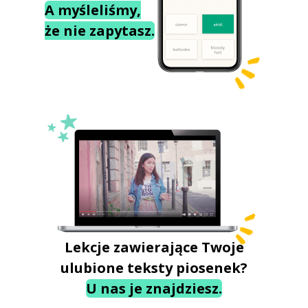
A myśleliśmy,
że nie zapytasz.
Lekcje zawierające Twoje
ulubione teksty piosenek?
U nas je znajdziesz.