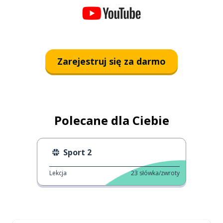
Zarejestruj się za darmo
Polecane dla Ciebie
Sport 2
Lekcja
23
słówka/zwroty