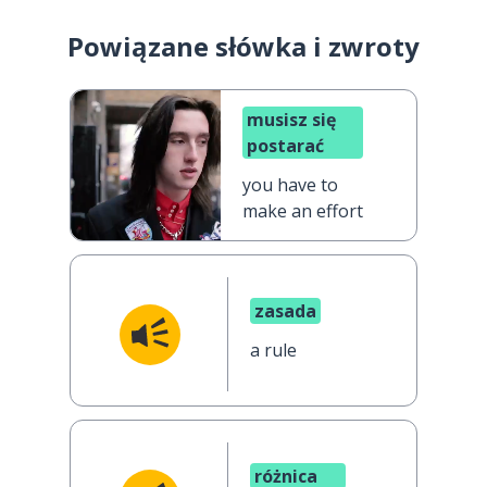
Powiązane słówka i zwroty
musisz się
postarać
you have to
make an effort
zasada
a rule
różnica