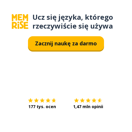
Ucz się języka, którego
rzeczywiście się używa
Zacznij naukę za darmo
Pobierz z
App Store
Pobierz 
177 tys. ocen
1,47 mln opinii