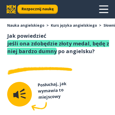
Rozpocznij naukę
Nauka angielskiego
Kurs języka angielskiego
Słown
Jak powiedzieć
jeśli ona zdobędzie złoty medal, będę z
niej bardzo dumny
po angielsku?
Posłuchaj, jak
wymawia to
miejscowy