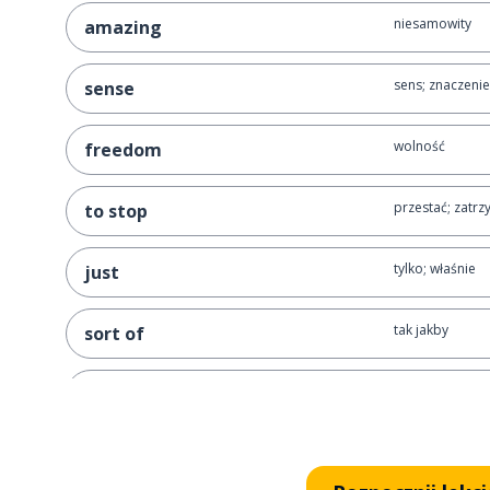
niesamowity
amazing
sens; znaczenie
sense
wolność
freedom
przestać; zatrz
to stop
tylko; właśnie
just
tak jakby
sort of
imię; nazwa
a name
pierwszy
first