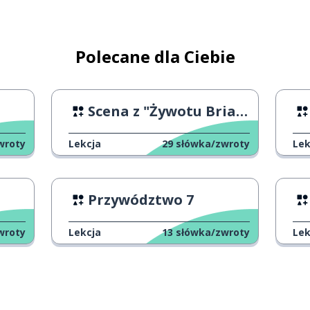
Polecane dla Ciebie
Scena z "Żywotu Briana"
wroty
Lekcja
29
słówka/zwroty
Lek
Przywództwo 7
wroty
Lekcja
13
słówka/zwroty
Lek
; nawet
enie