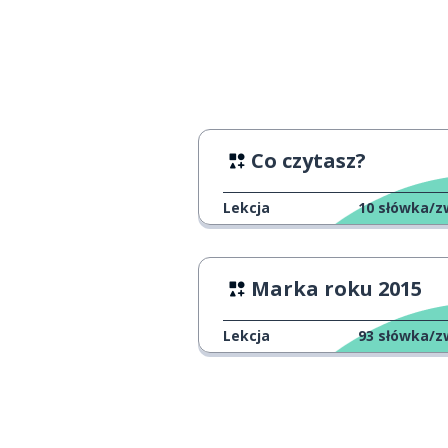
lewy; lewo
left
dziewiętnaście
nineteen
osiemdziesiąt
eighty
Co czytasz?
trzydzieści
thirty
Lekcja
10
słówka/z
kraj
the country
Marka roku 2015
dzień
a day
Lekcja
93
słówka/z
parzysty; równy
even
wygląd; spojrz
a look