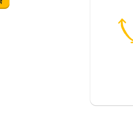
ę
tecz