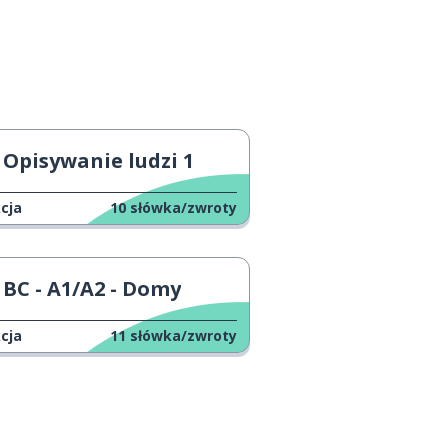
Opisywanie ludzi 1
cja
10
słówka/zwroty
BC - A1/A2 - Domy
cja
11
słówka/zwroty