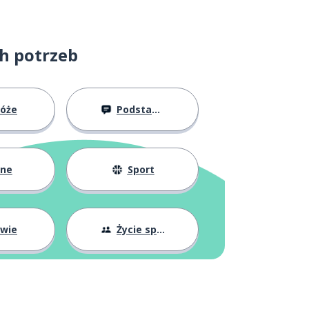
ch potrzeb
róże
Podstawy
żne
Sport
owie
Życie społeczne