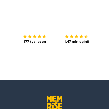
Pobierz z
App Store
Pobier
177 tys. ocen
1,47 mln opinii