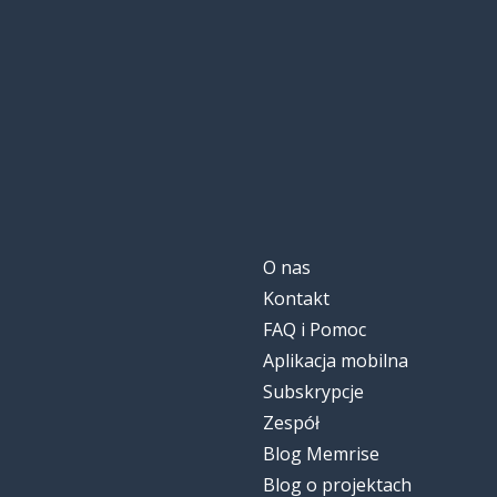
dosłownie
literally
film
a film
wszyscy
everybody
uprzejmy; rodz
kind
O nas
skręcać
to turn
Kontakt
FAQ i Pomoc
spójrz na to
look at that
Aplikacja mobilna
Subskrypcje
służyć
to serve
Zespół
Blog Memrise
na zewnątrz
outside
Blog o projektach