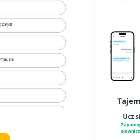
; zmysł
ymać się
Tajem
Ucz s
Zapamię
słownic