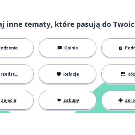
j inne tematy, które pasują do Twoi
Jedzenie
Opinie
Pod
rawdę
zedstawianie się
Relacje
Ró
cie
Zajęcia
Zakupy
Zdr