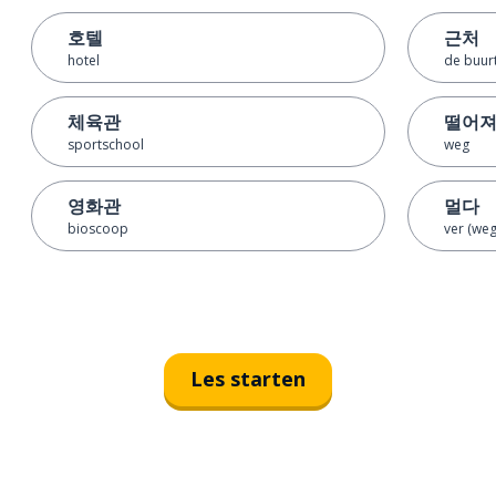
호텔
근처
hotel
de buurt
체육관
떨어
sportschool
weg
영화관
멀다
bioscoop
ver (weg)
Les starten