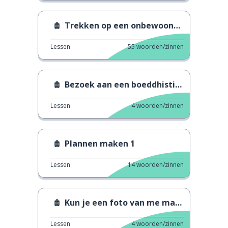
Trekken op een onbewoond eiland
Lessen
55
woorden/zinnen
Bezoek aan een boeddhistische tempel
Lessen
4
woorden/zinnen
Plannen maken 1
Lessen
14
woorden/zinnen
Kun je een foto van me maken?
Lessen
4
woorden/zinnen