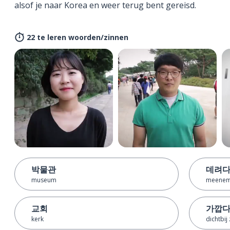
alsof je naar Korea en weer terug bent gereisd.
22 te leren woorden/zinnen
박물관
데려
museum
meenem
교회
가깝
kerk
dichtbij 