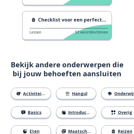
Checklist voor een perfecte reis
Lessen
53
woorden/zinnen
Bekijk andere onderwerpen die
bij jouw behoeften aansluiten
Activiteiten
Hangul
Onderwij
Basics
Introducties
Overig
Eten
Maatschappij
Reizen