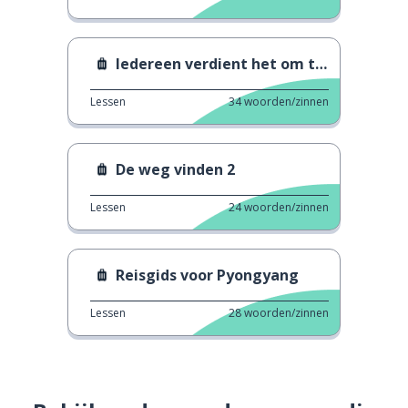
Iedereen verdient het om te reizen
Lessen
34
woorden/zinnen
De weg vinden 2
Lessen
24
woorden/zinnen
Reisgids voor Pyongyang
Lessen
28
woorden/zinnen