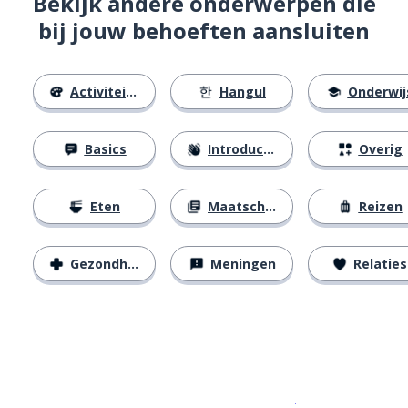
Bekijk andere onderwerpen die
bij jouw behoeften aansluiten
Activiteiten
Hangul
Onderwij
Basics
Introducties
Overig
Eten
Maatschappij
Reizen
Gezondheid
Meningen
Relaties
Download op de