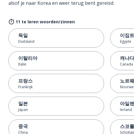
alsof je naar Korea en weer terug bent gereisd.
11 te leren woorden/zinnen
독일
이집
Duitsland
Egypte
이탈리아
캐나
Italië
Canada
프랑스
노르
Frankrijk
Noorwe
일본
아일
Japan
Ierland
중국
스코
China
Schotla