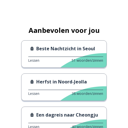
Aanbevolen voor jou
Beste Nachtzicht in Seoul
Lessen
51
woorden/zinnen
Herfst in Noord-Jeolla
Lessen
38
woorden/zinnen
Een dagreis naar Cheongju
Lessen
40
woorden/zinnen