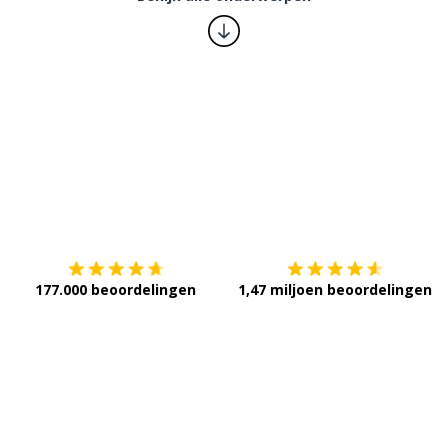
Download op de
App Store
V
177.000 beoordelingen
1,47 miljoen beoordelingen