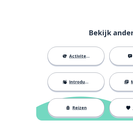
Bekijk ande
Activiteiten
Introducties
M
Reizen