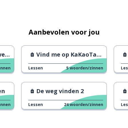
 taxi nemen
te zwaar
Aanbevolen voor jou
st
Vind me op KaKaoTalk!
innen
Lessen
5
woorden/zinnen
Le
en
De weg vinden 2
innen
Lessen
24
woorden/zinnen
Le