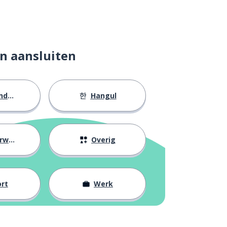
n aansluiten
eid
Hangul
ijs
Overig
rt
Werk