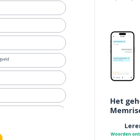
egveld
Het geh
Memris
Lere
Woorden on