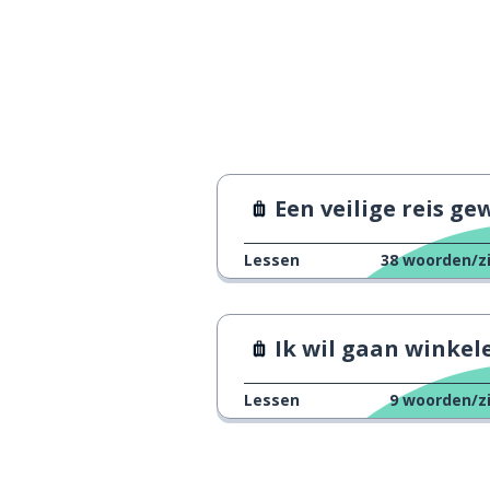
we moeten een
우리는 택시를 타야 해요
mijn bagage is 
내 수화물은 너무 무거워요
Een veilige reis gewen
Lessen
38
woorden/z
Ik wil gaan winkel
Lessen
9
woorden/z