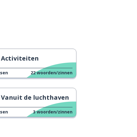
Activiteiten
ssen
22
woorden/zinnen
Vanuit de luchthaven
ssen
3
woorden/zinnen