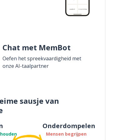
Chat met MemBot
Oefen het spreekvaardigheid met
onze AI-taalpartner
eime sausje van
e
n
Onderdompelen
thouden
Mensen begrijpen