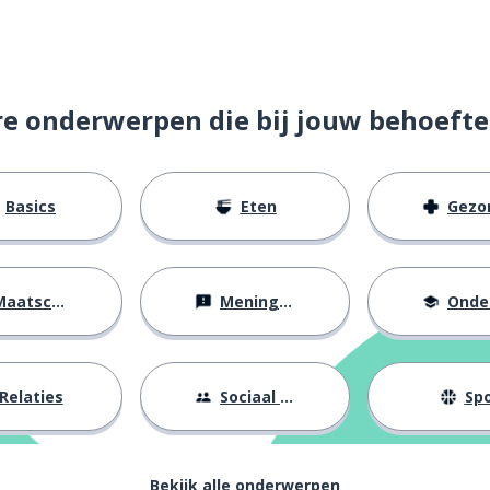
re onderwerpen die bij jouw behoefte
Basics
Eten
Gezondh
aatschappij
Meningen
Onderw
Relaties
Sociaal leven
Spo
Bekijk alle onderwerpen