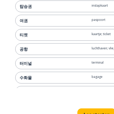
instapkaart
탑승권
paspoort
여권
kaartje; ticket
티켓
luchthaven; vli
공항
terminal
터미널
bagage
수화물
reis; tocht
여행
koffer
여행 가방