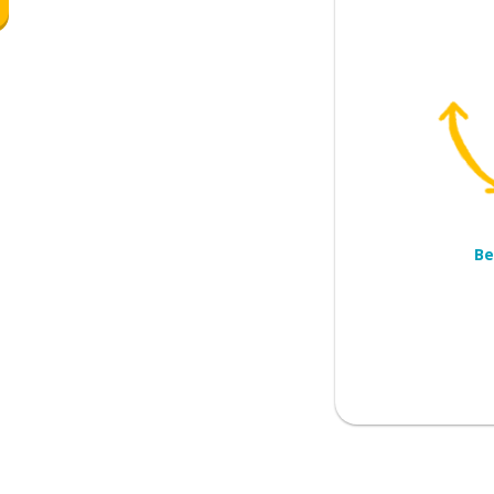
n
Be
uden we moeten bezoeken?
artje en een visum hebben
oort op de luchthaven laten zien