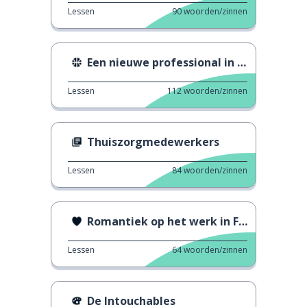
Lessen
90
woorden/zinnen
Een nieuwe professional in het Franse wielrennen
Lessen
112
woorden/zinnen
Thuiszorgmedewerkers
Lessen
84
woorden/zinnen
Romantiek op het werk in Frankrijk
Lessen
64
woorden/zinnen
De Intouchables