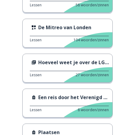
Lessen
58
woorden/zinnen
De Mitreo van Londen
Lessen
104
woorden/zinnen
Hoeveel weet je over de LGBT+geschiedenis?
Lessen
27
woorden/zinnen
Een reis door het Verenigd Koninkrijk
Lessen
8
woorden/zinnen
Plaatsen