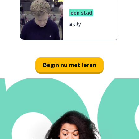
een stad
a city
Begin nu met leren