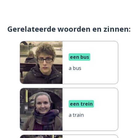
Gerelateerde woorden en zinnen:
een bus
a bus
een trein
a train