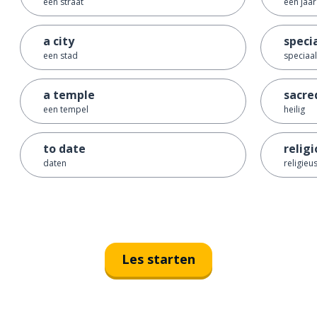
een straat
een jaar
a city
speci
een stad
speciaal
a temple
sacre
een tempel
heilig
to date
relig
daten
religieu
Les starten