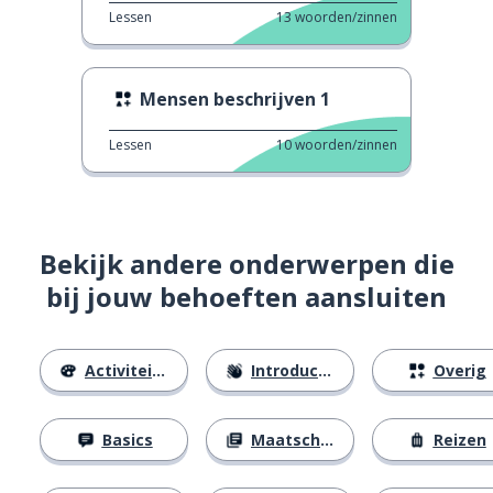
Lessen
13
woorden/zinnen
Mensen beschrijven 1
Lessen
10
woorden/zinnen
Bekijk andere onderwerpen die
bij jouw behoeften aansluiten
Activiteiten
Introducties
Overig
Basics
Maatschappij
Reizen