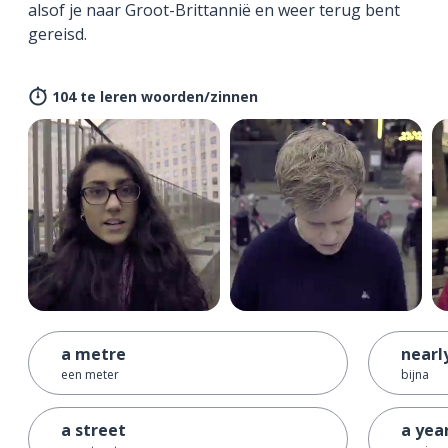
alsof je naar Groot-Brittannië en weer terug bent
gereisd.
104 te leren woorden/zinnen
a metre
nearl
een meter
bijna
a street
a yea