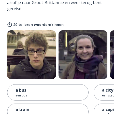
alsof je naar Groot-Brittannië en weer terug bent
gereisd.
20 te leren woorden/zinnen
a bus
a city
een bus
een sta
a train
a capi