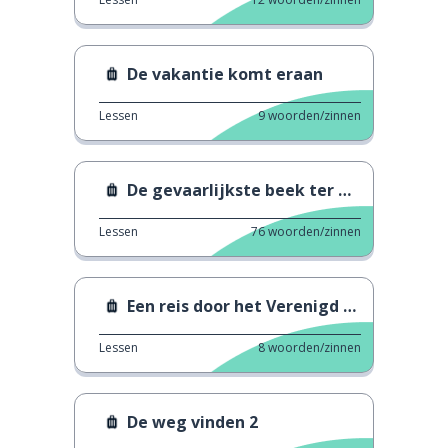
De vakantie komt eraan
Lessen
9
woorden/zinnen
De gevaarlijkste beek ter wereld
Lessen
76
woorden/zinnen
Een reis door het Verenigd Koninkrijk
Lessen
8
woorden/zinnen
De weg vinden 2