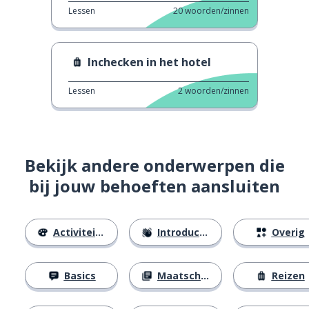
Lessen
20
woorden/zinnen
Inchecken in het hotel
Lessen
2
woorden/zinnen
Bekijk andere onderwerpen die
bij jouw behoeften aansluiten
Activiteiten
Introducties
Overig
Basics
Maatschappij
Reizen