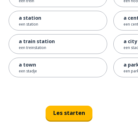
een trein
een hoo
a station
a cen
een station
een cen
a train station
a city
een treinstation
een sta
a town
a par
een stadje
een par
Les starten