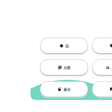
버터; 오일
масло
강
사회
음식