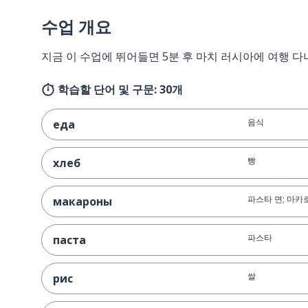
수업 개요
지금 이 수업에 뛰어들면 5분 후 마치 러시아에 여행 다
학습할 단어 및 구문: 30개
음식
еда
빵
хлеб
파스타 면; 마카
макароны
파스타
паста
쌀
рис