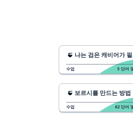
물
вода
커피
кофе
차
чай
맥주
пиво
나는 검은 캐비어가 필요
수업
5
단어 
와인
вино
우유
молоко
보르시를 만드는 방법
주스
сок
수업
62
단어 
소스
соус