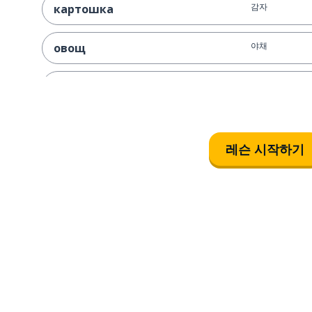
감자
картошка
야채
овощ
과일
фрукт
고기
мясо
레슨 시작하기
샐러드
салат
사과
яблоко
바나나
банан
오렌지
апельсин