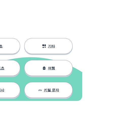
초
기타
포츠
여행
인사
키릴 문자