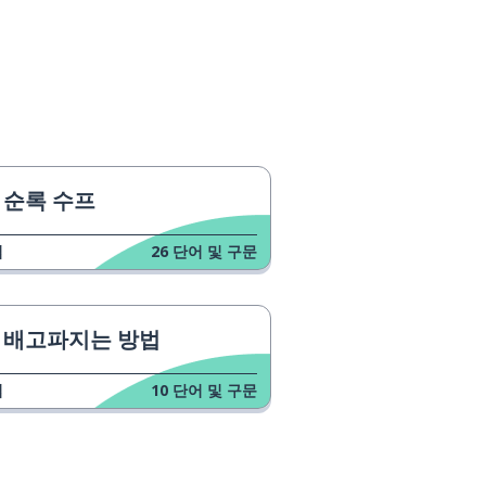
순록 수프
업
26
단어 및 구문
배고파지는 방법
업
10
단어 및 구문