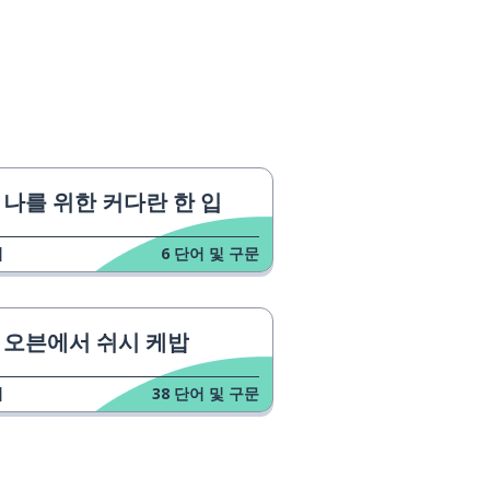
나를 위한 커다란 한 입
업
6
단어 및 구문
오븐에서 쉬시 케밥
업
38
단어 및 구문