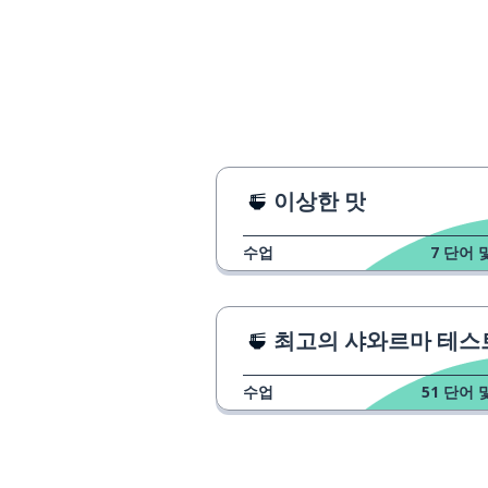
언제
когда
세기
век
~위; ~에; ~에게
на
특별히; 고의로
специально
이상한 맛
수업
7
단어 
받다; 얻다
получать
많은
много
최고의 샤와르마 테스
모두 다
все
수업
51
단어 
~위에; ~을 따라
по