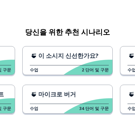
당신을 위한 추천 시나리오
; ~으로
이 소시지 신선한가요?
및 구문
수업
2
단어 및 구문
수
트
마이크로 버거
및 구문
수업
34
단어 및 구문
수
서; ~에 의해서