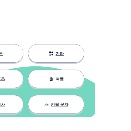
초
기타
포츠
여행
인사
키릴 문자