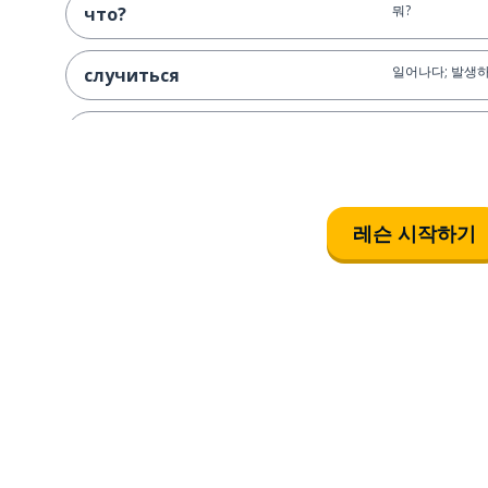
뭐?
что?
일어나다; 발생
случиться
거대한
гигантский
시작하다
начать
레슨 시작하기
달걀
яйцо
도끼
топор
그녀; 그것
она
강한; 엄청난
сильный