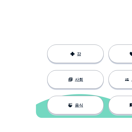
계획
план
요리 코스; 접시;
блюдо
파스타 면; 마카
макароны
소스
соус
강
그러나
но
사회
오븐
духовка
열린
открытый
음식
수건
полотенце