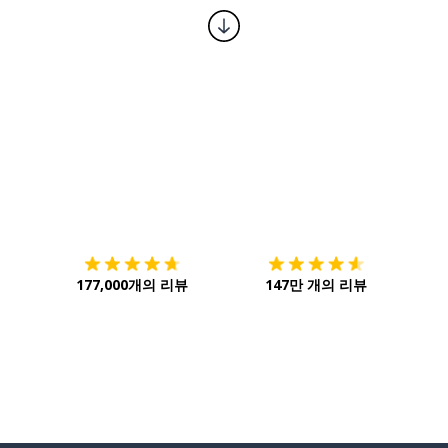
다운로드하기
앱 스토어
시작하
177,000개의 리뷰
147만 개의 리뷰