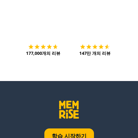
다운로드하기
앱 스토어
시작하
177,000개의 리뷰
147만 개의 리뷰
학습 시작하기