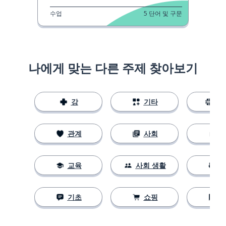
수업
5
단어 및 구문
나에게 맞는 다른 주제 찾아보기
강
기타
스
관계
사회
교육
사회 생활
기초
쇼핑