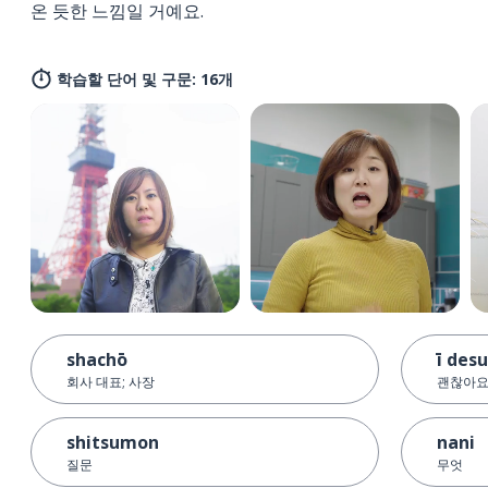
온 듯한 느낌일 거예요.
학습할 단어 및 구문: 16개
shachō
ī desu
회사 대표; 사장
괜찮아
shitsumon
nani
질문
무엇