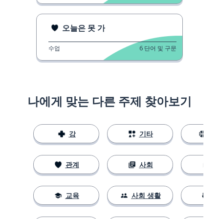
오늘은 못 가
수업
6
단어 및 구문
나에게 맞는 다른 주제 찾아보기
강
기타
스
관계
사회
교육
사회 생활