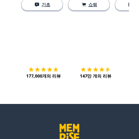
기초
쇼핑
다운로드하기
앱 스토어
시작하
177,000개의 리뷰
147만 개의 리뷰