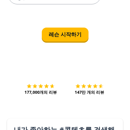
레슨 시작하기
다운로드하기
앱 스토어
시작하
177,000개의 리뷰
147만 개의 리뷰
내가 좋아하는 #콘텐츠를 검색해