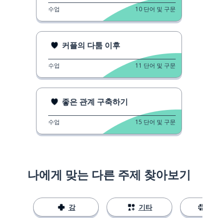
수업
10
단어 및 구문
커플의 다툼 이후
수업
11
단어 및 구문
좋은 관계 구축하기
수업
15
단어 및 구문
나에게 맞는 다른 주제 찾아보기
강
기타
스