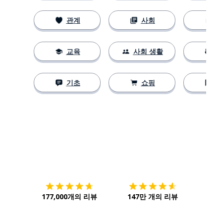
관계
사회
교육
사회 생활
기초
쇼핑
다운로드하기
앱 스토어
시작하
177,000개의 리뷰
147만 개의 리뷰