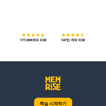
다운로드하기
앱 스토어
시작하
177,000개의 리뷰
147만 개의 리뷰
학습 시작하기