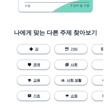
수업
5
단어 및 구문
나에게 맞는 다른 주제 찾아보기
강
기타
스
관계
사회
교육
사회 생활
기초
쇼핑