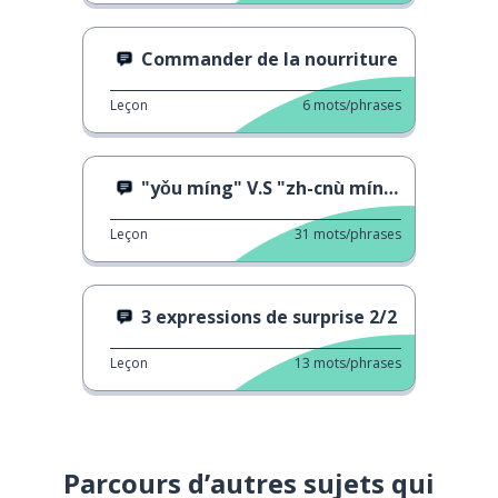
Commander de la nourriture
Leçon
6
mots/phrases
"yǒu míng" V.S "zh-cnù míng" "yǒu míng" signifie
Leçon
31
mots/phrases
3 expressions de surprise 2/2
Leçon
13
mots/phrases
Parcours d’autres sujets qui