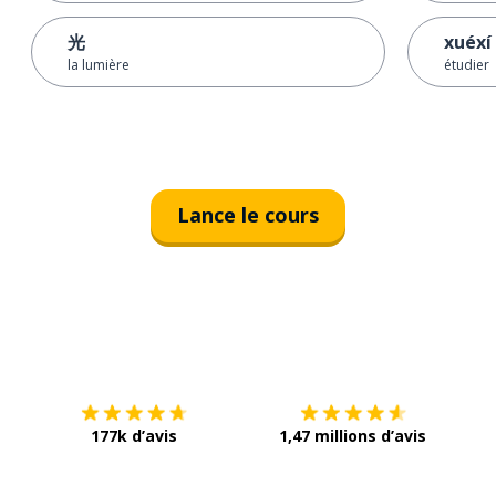
光
xuéxí
la lumière
étudier
Lance le cours
Télécharge via
App Store
Tél
177k d’avis
1,47 millions d’avis