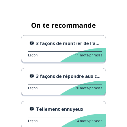
On te recommande
3 façons de montrer de l'affection
Leçon
11
mots/phrases
3 façons de répondre aux compliments
Leçon
20
mots/phrases
Tellement ennuyeux
Leçon
4
mots/phrases