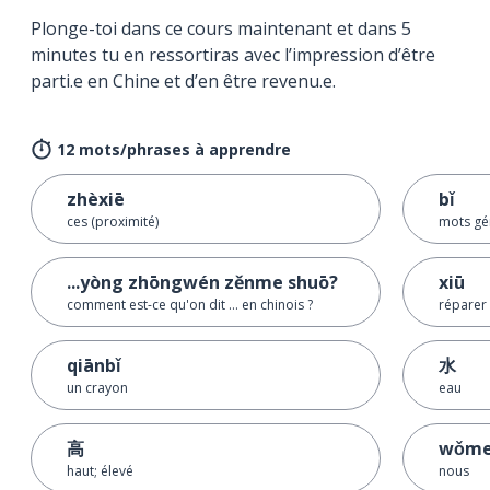
Plonge-toi dans ce cours maintenant et dans 5
minutes tu en ressortiras avec l’impression d’être
parti.e en Chine et d’en être revenu.e.
12 mots/phrases à apprendre
zhèxiē
bǐ
ces (proximité)
mots gén
...yòng zhōngwén zěnme shuō?
xiū
comment est-ce qu'on dit ... en chinois ?
réparer
qiānbǐ
水
un crayon
eau
高
wǒm
haut; élevé
nous