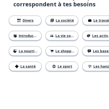
correspondent à tes besoins
Divers
La société
Le travai
Introductions
La vie sociale
Les activités
La nourriture
Le shopping
Les base
La santé
Le sport
Les hanz
Télécharge via
App Store
Tél