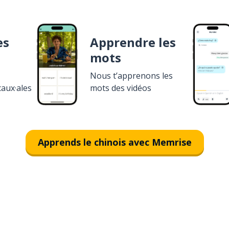
es
Apprendre les
mots
Nous t’apprenons les
caux·ales
mots des vidéos
Apprends le chinois avec Memrise
Télécharge via
App Store
T