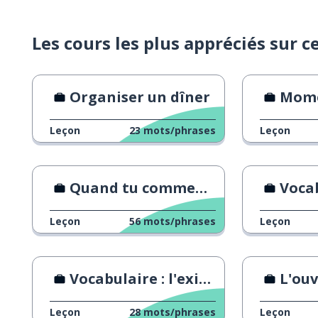
Les cours les plus appréciés sur c
Organiser un dîner
Momen
Leçon
23
mots/phrases
Leçon
Quand tu commences le travail vs 10 ans plus tard
Vocabulaire 
Leçon
56
mots/phrases
Leçon
Vocabulaire : l'exigence au travail
L'ouv
Leçon
28
mots/phrases
Leçon