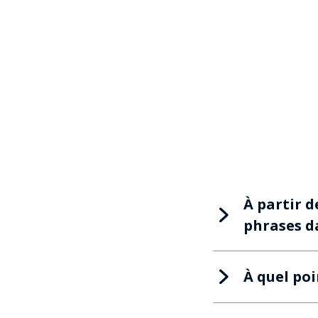
À partir d
phrases da
À quel poi