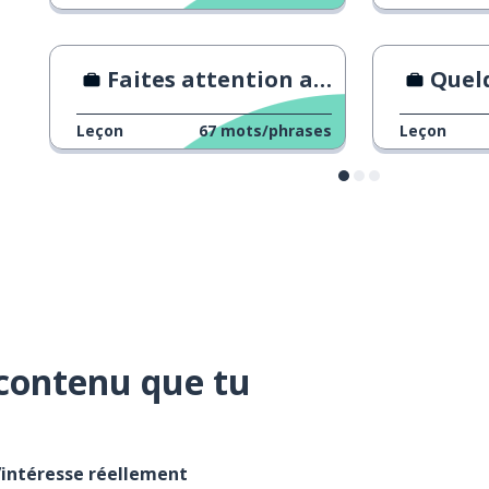
Faites attention avant de signer votre contrat !
Quelques c
Leçon
67
mots/phrases
Leçon
contenu que tu
t’intéresse réellement