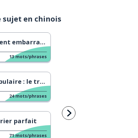
e sujet en chinois
t embarrassant
13
mots/phrases
: le travail et les professions
24
mots/phrases
rier parfait
71
mots/phrases