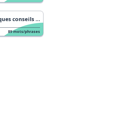
onseils pour envoyer un CV
89
mots/phrases