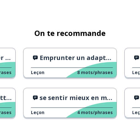
On te recommande
ion
Emprunter un adaptateur
rases
Leçon
8
mots/phrases
Le
tes
se sentir mieux en mandarin
rases
Leçon
4
mots/phrases
Le