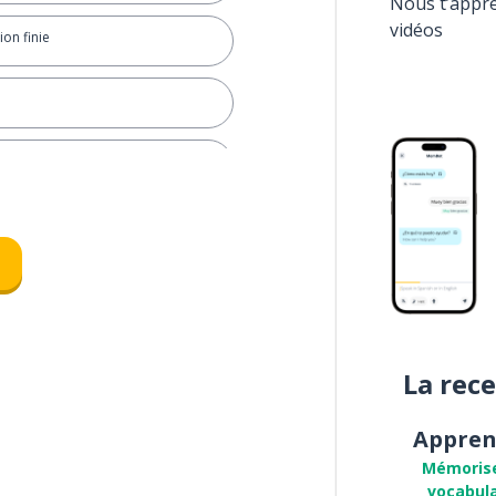
Nous t’appr
vidéos
on finie
tion
La rec
famé
Appren
Mémoris
vocabula