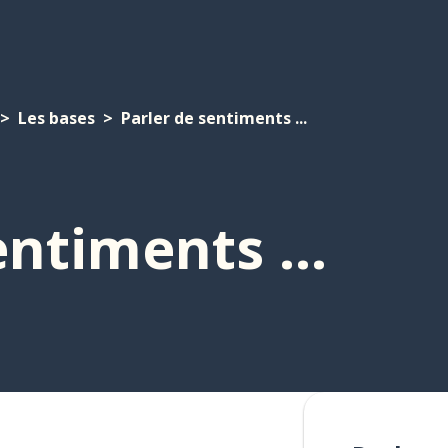
Les bases
Parler de sentiments ...
entiments ...