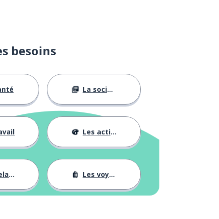
es besoins
anté
La société
avail
Les activités
tions
Les voyages