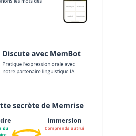
enons les mots des
Discute avec MemBot
Pratique l’expression orale avec
notre partenaire linguistique IA
ette secrète de Memrise
dre
Immersion
e du
Comprends autrui
ire