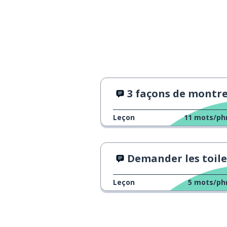
3 façons de montrer de l'affect
Leçon
11
mots/ph
Demander les toilet
Leçon
5
mots/ph