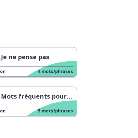
Je ne pense pas
çon
4
mots/phrases
Mots fréquents pour exprimer le bonheur
çon
5
mots/phrases