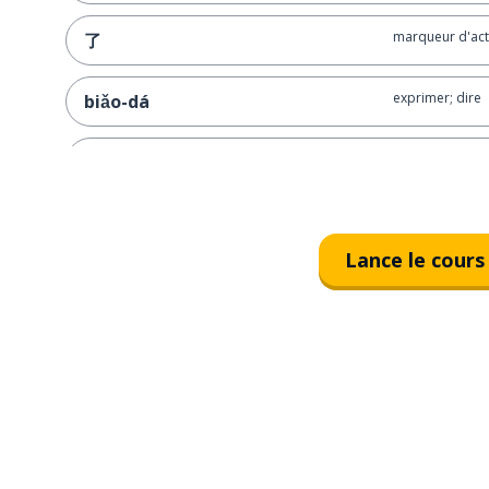
marqueur d'acti
了
exprimer; dire
biǎo-dá
intense; fort
qiáng liè
sentiment; émo
qíng-xù
Lance le cours
par exemple
jǔ lì shuō míng
un rire
xiào
(avoir) faim; af
饿
gaz; air
气