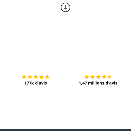
Télécharge via
App Store
T
177k d’avis
1,47 millions d’avis