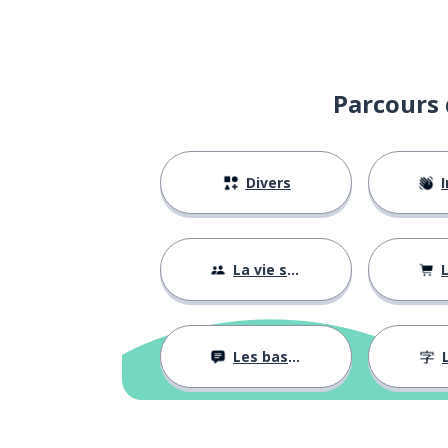
Parcours 
Divers
I
La vie sociale
L
Les bases