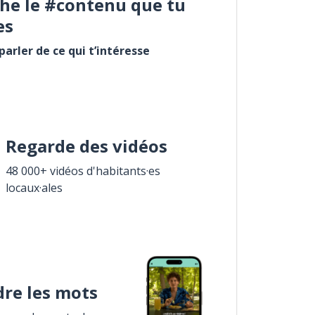
he le #contenu que tu
es
arler de ce qui t’intéresse
Regarde des vidéos
48 000+ vidéos d'habitants·es
locaux·ales
re les mots