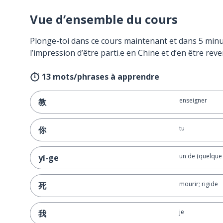
Vue d’ensemble du cours
Plonge-toi dans ce cours maintenant et dans 5 minu
l’impression d’être parti.e en Chine et d’en être reve
13 mots/phrases à apprendre
enseigner
教
tu
你
un de (quelque
yí-ge
mourir; rigide
死
je
我