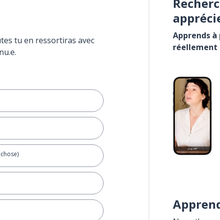
Recherc
appréci
Apprends à p
tes tu en ressortiras avec
réellement
nu.e.
 chose)
Apprend