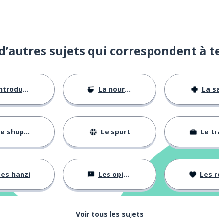
d’autres sujets qui correspondent à t
ntroductions
La nourriture
La s
e shopping
Le sport
Le tr
Les hanzi
Les opinions
Les rela
Voir tous les sujets