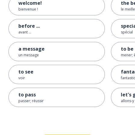
welcome!
the b
bienvenue !
le meill
before ...
speci
avant ...
spécial
a message
to be 
un message
mener; ê
to see
fanta
voir
fantasti
to pass
let's 
passer; réussir
allons-y 