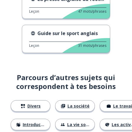
Leçon
47
mots/phrases
Guide sur le sport anglais
Leçon
31
mots/phrases
Parcours d’autres sujets qui
correspondent à tes besoins
Divers
La société
Le travai
Introductions
La vie sociale
Les activités