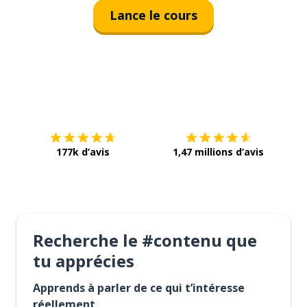
Lance le cours
Télécharge via
App Store
Tél
177k d’avis
1,47 millions d’avis
Recherche le #contenu que
tu apprécies
Apprends à parler de ce qui t’intéresse
réellement