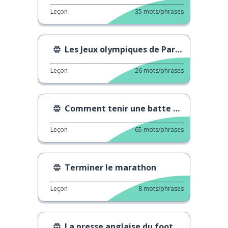
Leçon
35
mots/phrases
Les Jeux olympiques de Paris 2024
Leçon
26
mots/phrases
Comment tenir une batte de cricket
Leçon
65
mots/phrases
Terminer le marathon
Leçon
8
mots/phrases
La presse anglaise du football