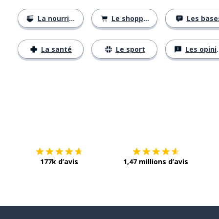
La nourriture
Le shopping
Les base
La santé
Le sport
Les opinions
Télécharge via
App Store
Tél
177k d’avis
1,47 millions d’avis