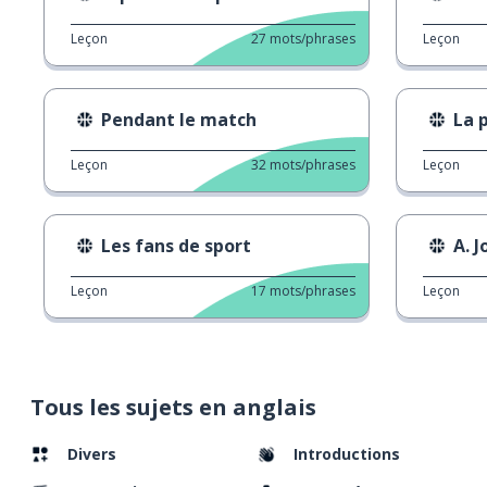
Leçon
27
mots/phrases
Leçon
Pendant le match
La p
Leçon
32
mots/phrases
Leçon
Les fans de sport
A. Jos
Leçon
17
mots/phrases
Leçon
Tous les sujets en anglais
Divers
Introductions