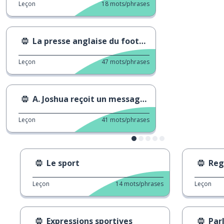
Leçon
18
mots/phrases
La presse anglaise du football
Leçon
47
mots/phrases
A. Joshua reçoit un message personnel de T. Fury
Leçon
41
mots/phrases
Le sport
Reg
Leçon
14
mots/phrases
Leçon
Expressions sportives
Par