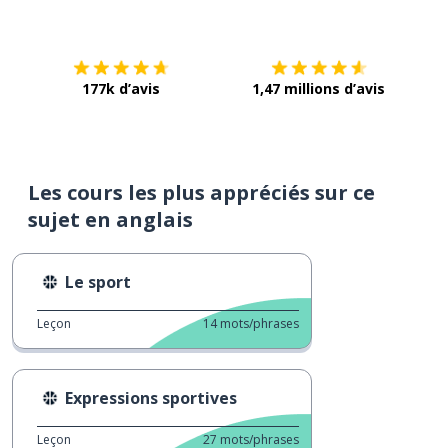
Télécharge via
App Store
Tél
177k d’avis
1,47 millions d’avis
Les cours les plus appréciés sur ce
sujet en anglais
Le sport
Leçon
14
mots/phrases
Expressions sportives
Leçon
27
mots/phrases