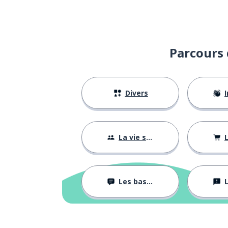
Parcours 
Divers
I
La vie sociale
L
Les bases
L