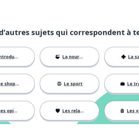
d’autres sujets qui correspondent à t
ntroductions
La nourriture
La s
e shopping
Le sport
Le tr
es opinions
Les relations
Les voy