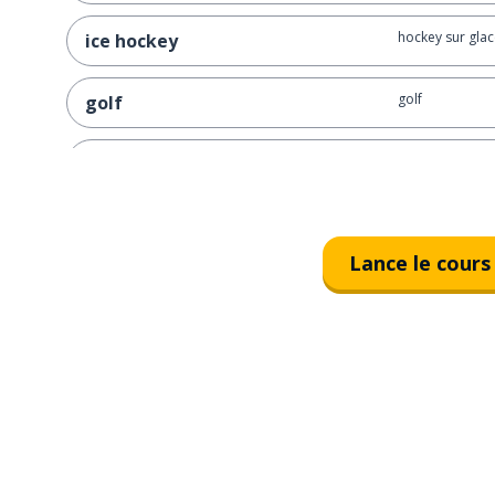
hockey sur glac
ice hockey
golf
golf
gymnastique
gymnastics
boxe
boxing
Lance le cours
tennis
tennis
cricket
cricket
la voile
sailing
pêcher
to fish