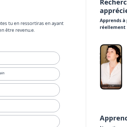
Recherc
appréci
Apprends à p
tes tu en ressortiras en ayant
réellement
en être revenu.e.
ain
Apprend