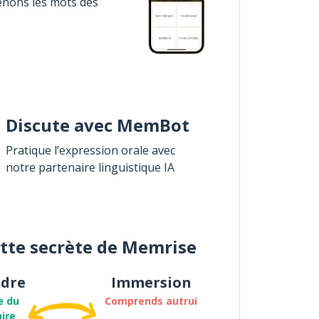
enons les mots des
Discute avec MemBot
Pratique l’expression orale avec
notre partenaire linguistique IA
ette secrète de Memrise
dre
Immersion
e du
Comprends autrui
ire