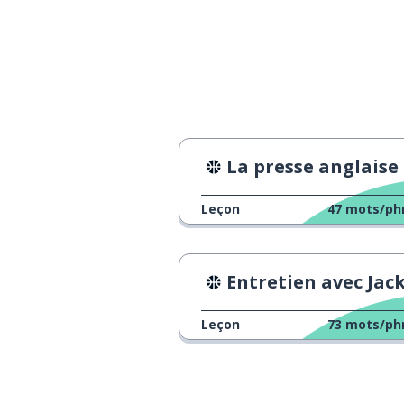
La presse anglaise du footba
Leçon
47
mots/ph
Entretien avec Jack Willi
Leçon
73
mots/ph