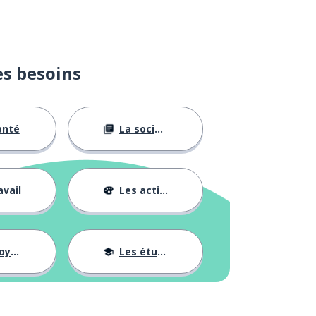
es besoins
anté
La société
avail
Les activités
ages
Les études