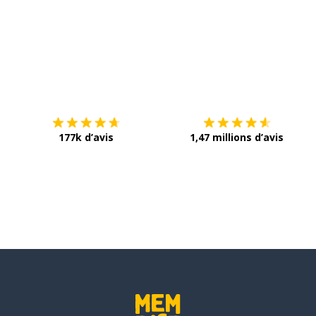
Télécharge via
App Store
T
177k d’avis
1,47 millions d’avis