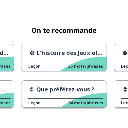
On te recommande
ll
L'histoire des Jeux olympiques
rases
Leçon
35
mots/phrases
Le
s
Que préférez-vous ?
rases
Leçon
84
mots/phrases
Le