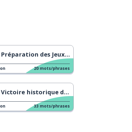
Préparation des Jeux olympiques de Paris 2024
çon
20
mots/phrases
Victoire historique de l'Angleterre en basket-ball
çon
33
mots/phrases