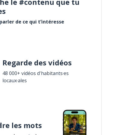
he le #contenu que tu
es
arler de ce qui t’intéresse
Regarde des vidéos
48 000+ vidéos d'habitants·es
locaux·ales
re les mots