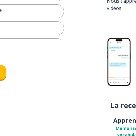
Nous t’appr
vidéos
e
La rec
Appren
Mémoris
vocabula