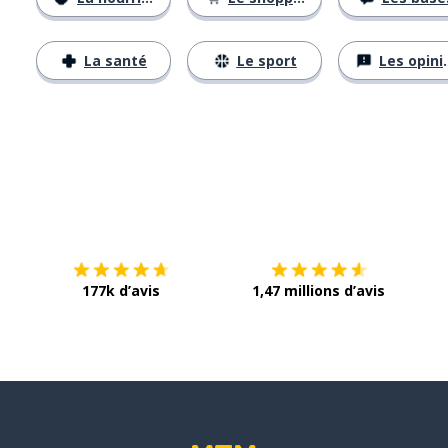
La santé
Le sport
Les opinions
Télécharge via
App Store
Tél
177k d’avis
1,47 millions d’avis