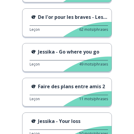
De l'or pour les braves - Les ondes négatives
Leçon
62
mots/phrases
Jessika - Go where you go
Leçon
49
mots/phrases
Faire des plans entre amis 2
Leçon
11
mots/phrases
Jessika - Your loss
Leçon
50
mots/phrases