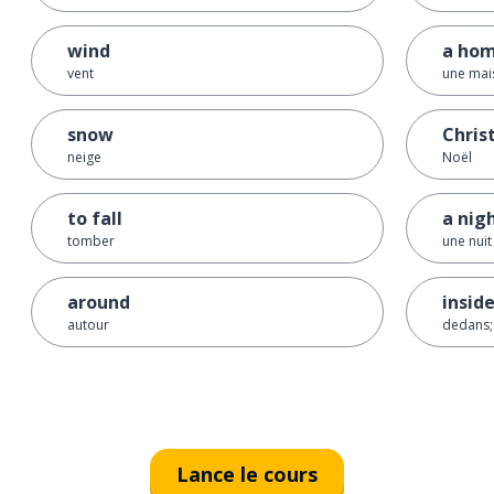
wind
a ho
vent
une mai
snow
Chris
neige
Noël
to fall
a nig
tomber
une nuit
around
insid
autour
dedans; 
Lance le cours