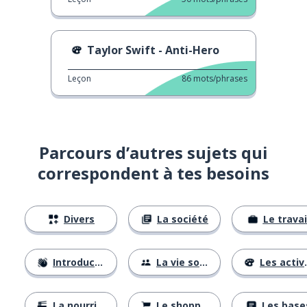
Taylor Swift - Anti-Hero
Leçon
86
mots/phrases
Parcours d’autres sujets qui
correspondent à tes besoins
Divers
La société
Le travai
Introductions
La vie sociale
Les activités
La nourriture
Le shopping
Les base