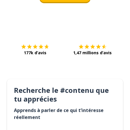
Télécharge via
App Store
Tél
177k d’avis
1,47 millions d’avis
Recherche le #contenu que
tu apprécies
Apprends à parler de ce qui t’intéresse
réellement