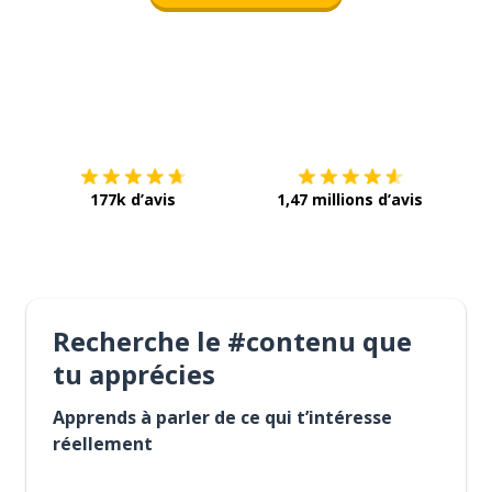
Télécharge via
App Store
Tél
177k d’avis
1,47 millions d’avis
Recherche le #contenu que
tu apprécies
Apprends à parler de ce qui t’intéresse
réellement