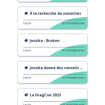
À la recherche de noisettes
Leçon
65
mots/phrases
Jessika - Broken
Leçon
41
mots/phrases
Jessika donne des conseils aux artistes
Leçon
23
mots/phrases
La DragCon 2023
Leçon
101
mots/phrases