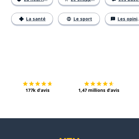
La santé
Le sport
Les opinions
Télécharge via
App Store
Tél
177k d’avis
1,47 millions d’avis