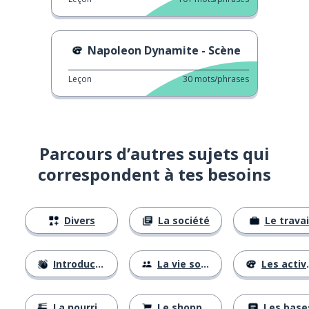
Napoleon Dynamite - Scène
Leçon
30
mots/phrases
Parcours d’autres sujets qui
correspondent à tes besoins
Divers
La société
Le travai
Introductions
La vie sociale
Les activités
La nourriture
Le shopping
Les base