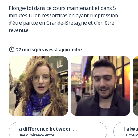
Plonge-toi dans ce cours maintenant et dans 5
minutes tu en ressortiras en ayant l’impression
d’être parti.e en Grande-Bretagne et d’en être
revenu.e.
27 mots/phrases à apprendre
a difference between ...
I alwa
une différence entre...
j'ai tou