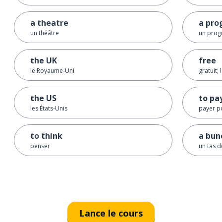
a theatre
a pr
un théâtre
un pro
the UK
free
le Royaume-Uni
gratuit; 
the US
to pa
les États-Unis
payer p
to think
a bunc
penser
un tas de
Lance le cours