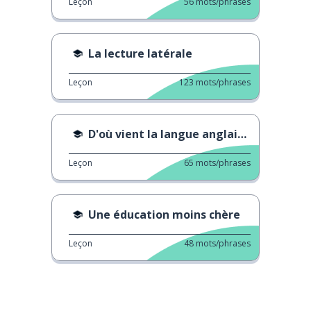
Leçon
56
mots/phrases
La lecture latérale
Leçon
123
mots/phrases
D'où vient la langue anglaise?
Leçon
65
mots/phrases
Une éducation moins chère
Leçon
48
mots/phrases