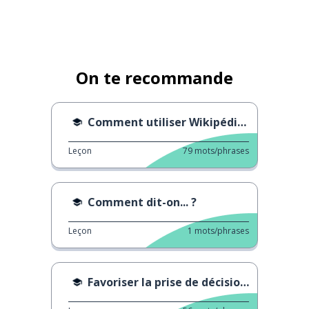
On te recommande
Comment utiliser Wikipédia intelligemment
Leçon
79
mots/phrases
Comment dit-on... ?
Leçon
1
mots/phrases
Favoriser la prise de décision dès la maternelle