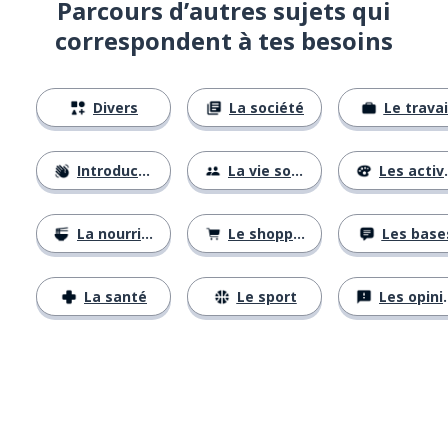
Parcours d’autres sujets qui
correspondent à tes besoins
Divers
La société
Le travai
Introductions
La vie sociale
Les activités
La nourriture
Le shopping
Les base
La santé
Le sport
Les opinions
Télécharge via
App Store
Tél