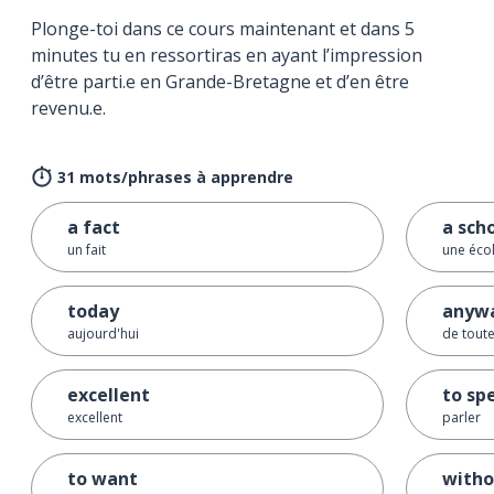
Plonge-toi dans ce cours maintenant et dans 5
minutes tu en ressortiras en ayant l’impression
d’être parti.e en Grande-Bretagne et d’en être
revenu.e.
31 mots/phrases à apprendre
a fact
a sch
un fait
une éco
today
anyw
aujourd'hui
de tout
excellent
to sp
excellent
parler
to want
witho