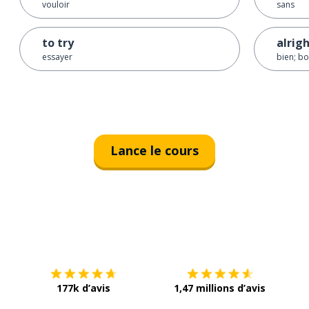
vouloir
sans
to try
alrig
essayer
bien; bo
Lance le cours
Télécharge via
App Store
Tél
177k d’avis
1,47 millions d’avis