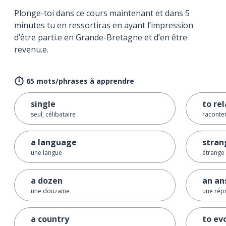
Plonge-toi dans ce cours maintenant et dans 5
minutes tu en ressortiras en ayant l’impression
d’être parti.e en Grande-Bretagne et d’en être
revenu.e.
65 mots/phrases à apprendre
single
to re
seul; célibataire
raconte
a language
stran
une langue
étrange
a dozen
an an
une douzaine
une rép
a country
to ev