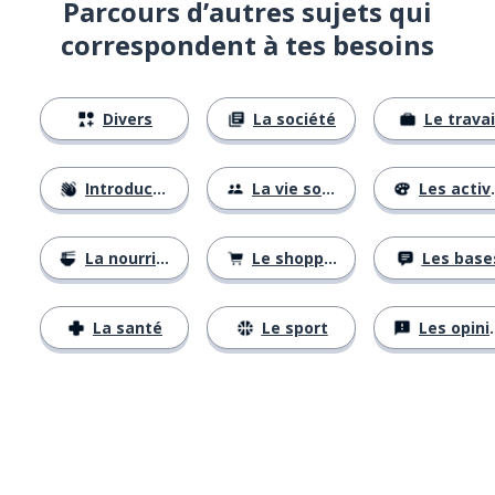
Parcours d’autres sujets qui
correspondent à tes besoins
Divers
La société
Le travai
Introductions
La vie sociale
Les activités
La nourriture
Le shopping
Les base
La santé
Le sport
Les opinions
Télécharge via
App Store
Tél