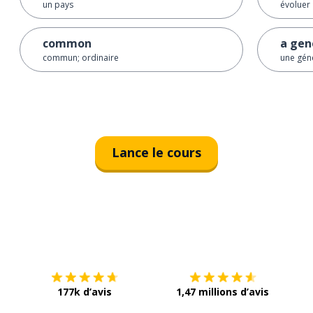
un pays
évoluer
common
a gen
commun; ordinaire
une gén
Lance le cours
Télécharge via
App Store
Tél
177k d’avis
1,47 millions d’avis