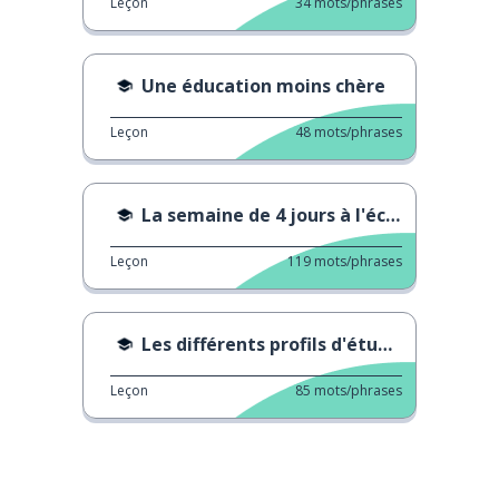
Leçon
34
mots/phrases
Une éducation moins chère
Leçon
48
mots/phrases
La semaine de 4 jours à l'école
Leçon
119
mots/phrases
Les différents profils d'étudiants
Leçon
85
mots/phrases