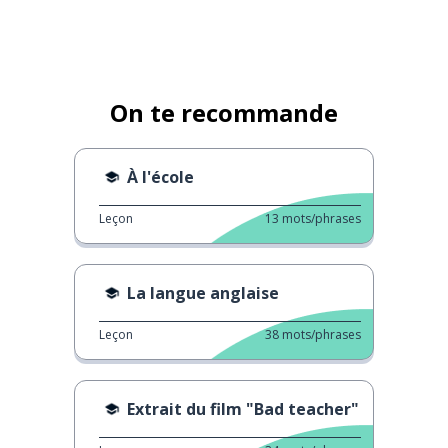
On te recommande
À l'école
Leçon
13
mots/phrases
La langue anglaise
Leçon
38
mots/phrases
Extrait du film "Bad teacher"