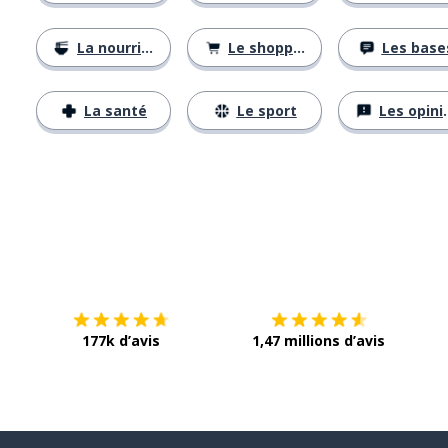
La nourriture
Le shopping
Les base
La santé
Le sport
Les opinions
Télécharge via
App Store
Tél
177k d’avis
1,47 millions d’avis