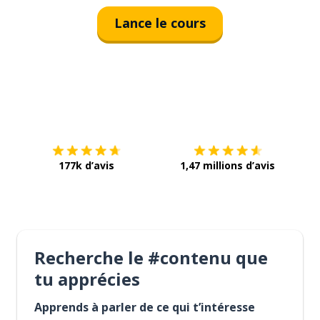
Lance le cours
Télécharge via
App Store
Tél
177k d’avis
1,47 millions d’avis
Recherche le #contenu que
tu apprécies
Apprends à parler de ce qui t’intéresse