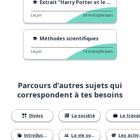
Extrait "Harry Potter et le prisonnier d'Azkaban"
Leçon
34
mots/phrases
Méthodes scientifiques
Leçon
14
mots/phrases
Parcours d’autres sujets qui
correspondent à tes besoins
Divers
La société
Le travai
Introductions
La vie sociale
Les activités