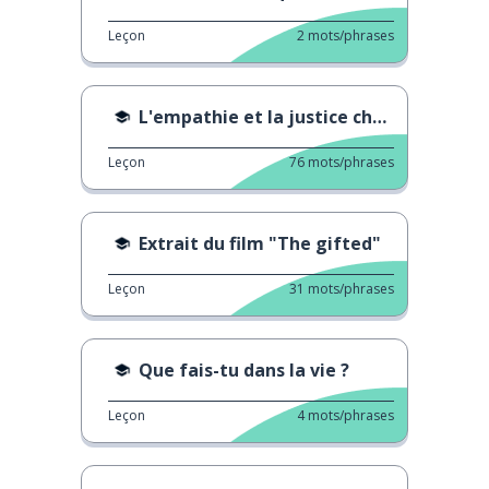
Leçon
2
mots/phrases
L'empathie et la justice chez les enfants
Leçon
76
mots/phrases
Extrait du film "The gifted"
Leçon
31
mots/phrases
Que fais-tu dans la vie ?
Leçon
4
mots/phrases