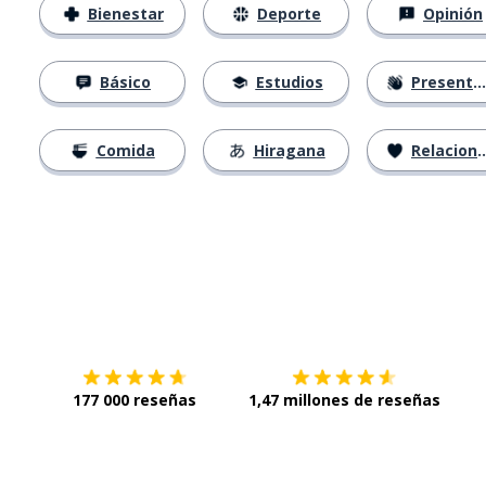
Bienestar
Deporte
Opinión
Básico
Estudios
Presentación
Comida
Hiragana
Relaciones
Descárgala en
App Store
Con
177 000 reseñas
1,47 millones de reseñas