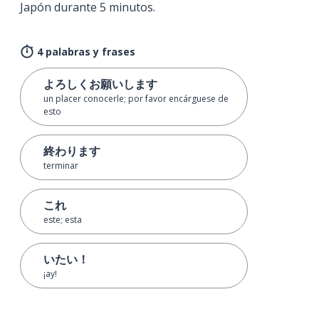
Japón durante 5 minutos.
4 palabras y frases
よろしくお願いします
un placer conocerle; por favor encárguese de
esto
終わります
terminar
これ
este; esta
いたい！
¡ay!