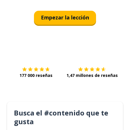
Empezar la lección
Descárgala en
App Store
Con
177 000 reseñas
1,47 millones de reseñas
Busca el #contenido que te
gusta