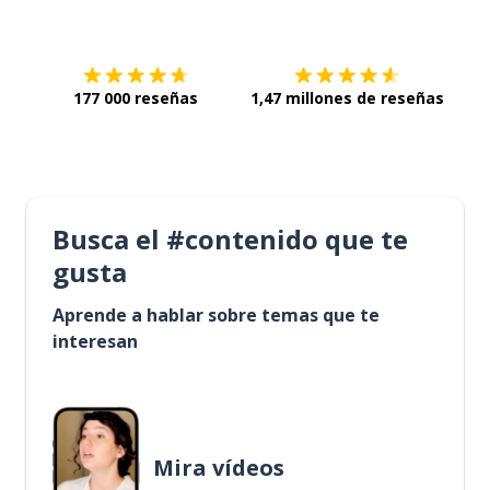
Descárgala en
App Store
Con
177 000 reseñas
1,47 millones de reseñas
Busca el #contenido que te
gusta
Aprende a hablar sobre temas que te
interesan
Mira vídeos