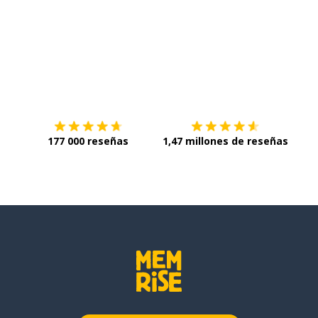
Descárgala en
App Store
Con
177 000 reseñas
1,47 millones de reseñas