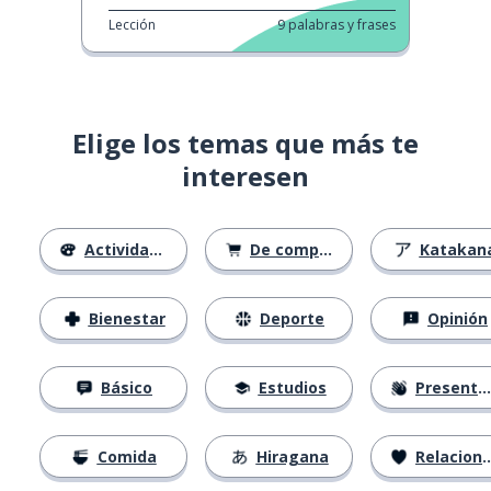
Lección
9
palabras y frases
Elige los temas que más te
interesen
Actividades
De compras
Katakan
Bienestar
Deporte
Opinión
Básico
Estudios
Presentación
Comida
Hiragana
Relaciones