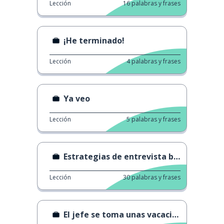
Lección
16
palabras y frases
¡He terminado!
Lección
4
palabras y frases
Ya veo
Lección
5
palabras y frases
Estrategias de entrevista bajo presión
Lección
30
palabras y frases
El jefe se toma unas vacaciones