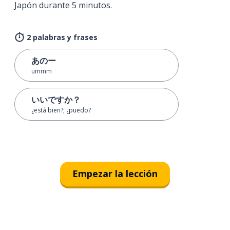
Japón durante 5 minutos.
2 palabras y frases
あのー
ummm
いいですか？
¿está bien?; ¿puedo?
Empezar la lección