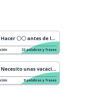
Hacer 〇〇 antes de la entrevista
ción
33
palabras y frases
Necesito unas vacaciones
ción
9
palabras y frases