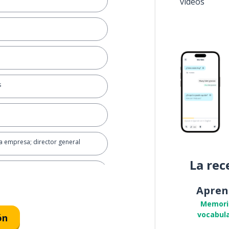
vídeos
s
a empresa; director general
La rec
el; la
Apren
Memori
vocabula
ón