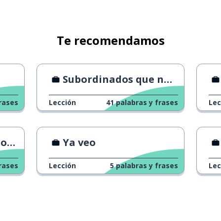
Te recomendamos
Subordinados que no pueden trabajar
rases
Lección
41
palabras y frases
Lec
ero
Ya veo
rases
Lección
5
palabras y frases
Lec