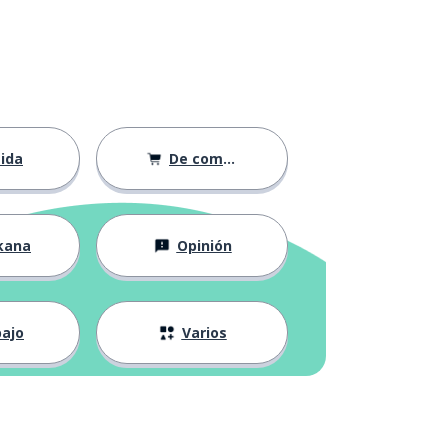
ida
De compras
kana
Opinión
ajo
Varios