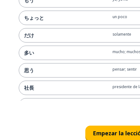
もう
un poco
ちょっと
solamente
だけ
mucho; mucho
多い
pensar; sentir
思う
presidente de l
社長
ese; esa (esos); 
その
qué
何
Empezar la lecci
tener