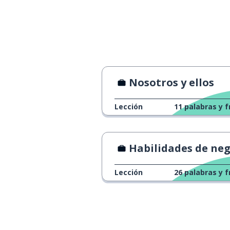
Nosotros y ellos
Lección
11
palabras y f
Habilidades de negociación del ingeni
Lección
26
palabras y f