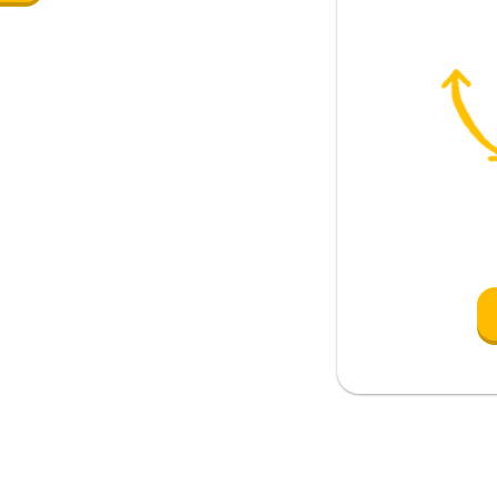
; correctamente
iva