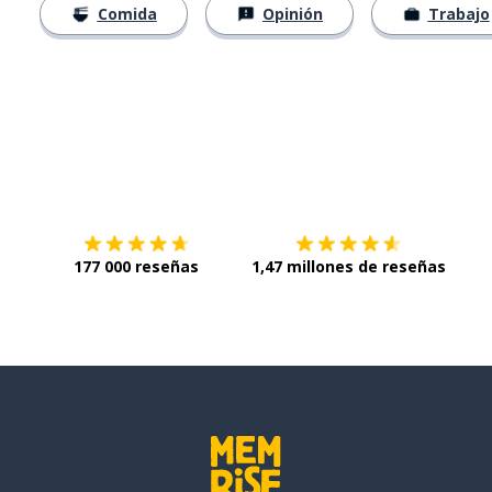
Comida
Opinión
Trabajo
Descárgala en
App Store
Con
177 000 reseñas
1,47 millones de reseñas