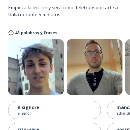
Empieza la lección y será como teletransportarte a
Italia durante 5 minutos.
43 palabras y frases
il signore
manc
el señor
echar d
ritornare
possi