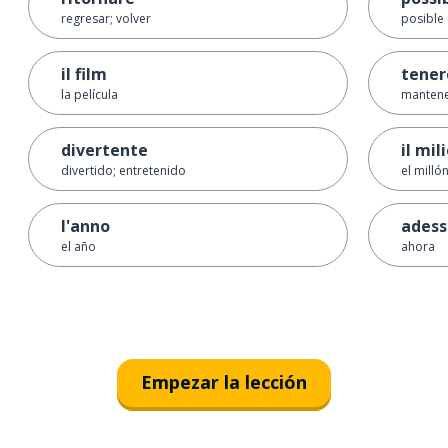
regresar; volver
posible
il film
tener
la película
mantene
divertente
il mil
divertido; entretenido
el milló
l'anno
adess
el año
ahora
Empezar la lección