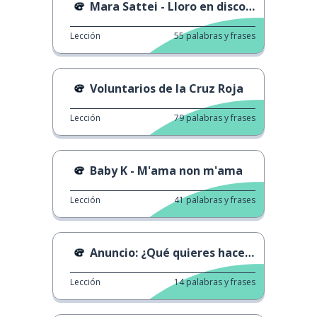
Mara Sattei - Lloro en discoteca
Lección
55
palabras y frases
Voluntarios de la Cruz Roja
Lección
79
palabras y frases
Baby K - M'ama non m'ama
Lección
41
palabras y frases
Anuncio: ¿Qué quieres hacer cuando seas mayor?
Lección
14
palabras y frases