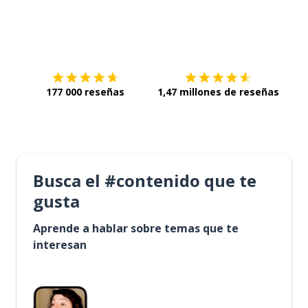
Descárgala en
App Store
Con
177 000 reseñas
1,47 millones de reseñas
Busca el #contenido que te
gusta
Aprende a hablar sobre temas que te
interesan