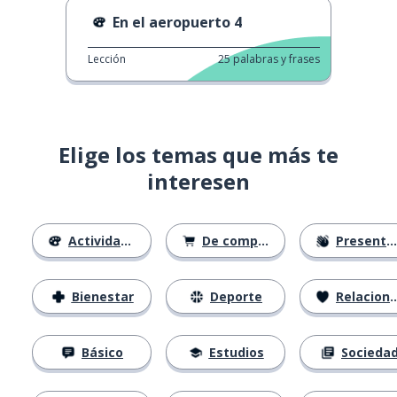
En el aeropuerto 4
Lección
25
palabras y frases
Elige los temas que más te
interesen
Actividades
De compras
Presentación
Bienestar
Deporte
Relaciones
Básico
Estudios
Socieda