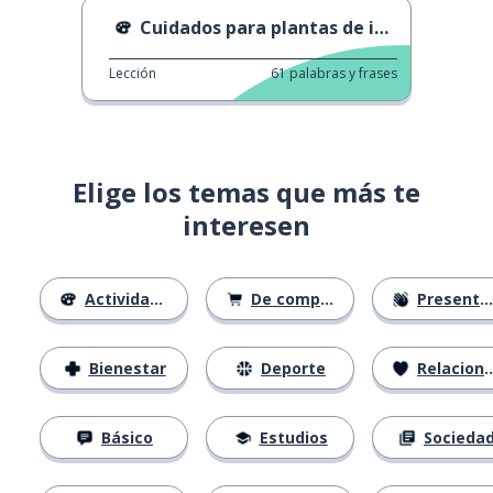
Cuidados para plantas de interior
Lección
61
palabras y frases
Elige los temas que más te
interesen
Actividades
De compras
Presentación
Bienestar
Deporte
Relaciones
Básico
Estudios
Socieda