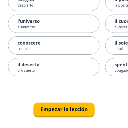
despierto
la posic
l'universo
il cuo
el universo
el cora
conoscere
il sole
conocer
el sol
il deserto
spent
el desierto
apagad
Empezar la lección