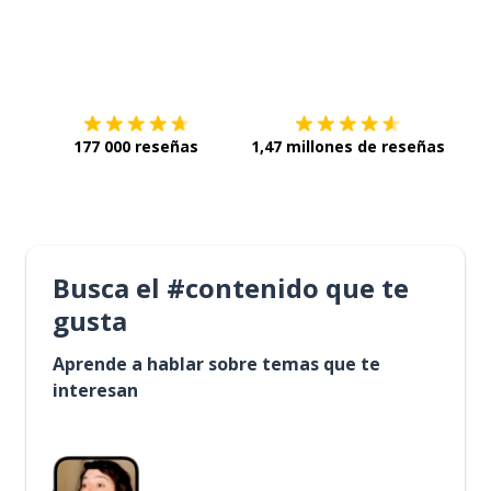
Descárgala en
App Store
Con
177 000 reseñas
1,47 millones de reseñas
Busca el #contenido que te
gusta
Aprende a hablar sobre temas que te
interesan