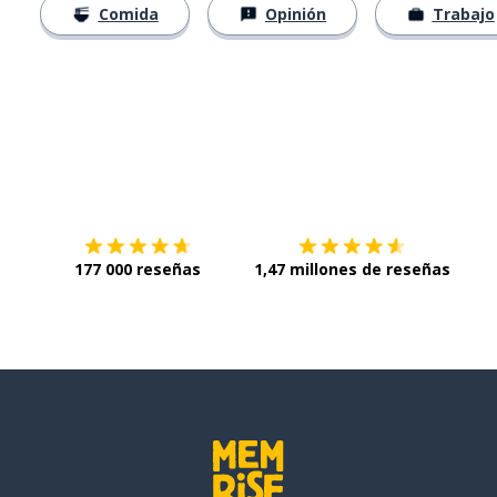
Comida
Opinión
Trabajo
Descárgala en
App Store
Con
177 000 reseñas
1,47 millones de reseñas