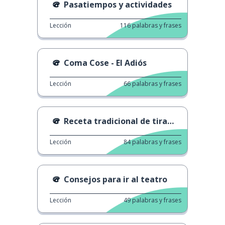
Pasatiempos y actividades
Lección
116
palabras y frases
Coma Cose - El Adiós
Lección
66
palabras y frases
Receta tradicional de tiramisù
Lección
84
palabras y frases
Consejos para ir al teatro
Lección
49
palabras y frases