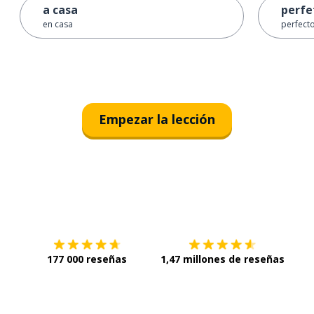
a casa
perfe
en casa
perfect
Empezar la lección
Descárgala en
App Store
Con
177 000 reseñas
1,47 millones de reseñas