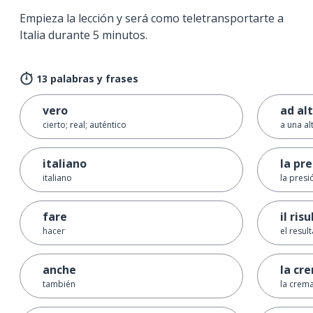
Empieza la lección y será como teletransportarte a
Italia durante 5 minutos.
13 palabras y frases
vero
ad al
cierto; real; auténtico
a una a
italiano
la pr
italiano
la presi
fare
il ris
hacer
el resul
anche
la cr
también
la crem