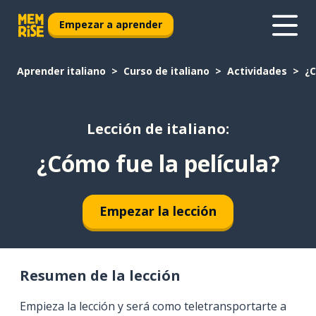
Empezar a aprender
Aprender italiano
Curso de italiano
Actividades
¿C
Lección de italiano:
¿Cómo fue la película?
Empezar la lección
Resumen de la lección
Empieza la lección y será como teletransportarte a