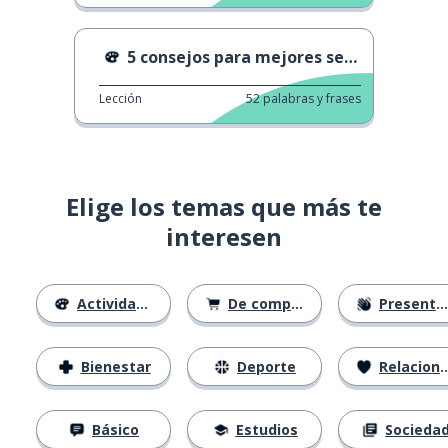
5 consejos para mejores selfies
Lección
52
palabras y frases
Elige los temas que más te
interesen
Actividades
De compras
Presentación
Bienestar
Deporte
Relaciones
Básico
Estudios
Socieda