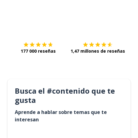
Descárgala en
App Store
Con
177 000 reseñas
1,47 millones de reseñas
Busca el #contenido que te
gusta
Aprende a hablar sobre temas que te
interesan