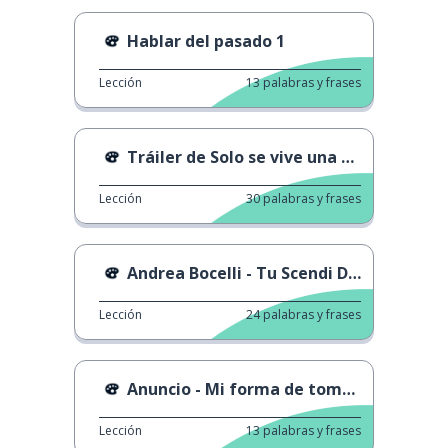
Hablar del pasado 1
Lección
13
palabras y frases
Tráiler de Solo se vive una vez
Lección
30
palabras y frases
Andrea Bocelli - Tu Scendi Dalle Stelle
Lección
24
palabras y frases
Anuncio - Mi forma de tomar café
Lección
13
palabras y frases