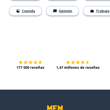
Comida
Opinión
Trabajo
Descárgala en
App Store
Con
177 000 reseñas
1,47 millones de reseñas