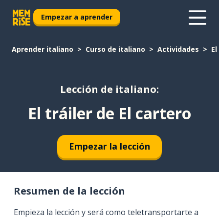
Empezar a aprender
Aprender italiano
Curso de italiano
Actividades
El
Lección de italiano:
El tráiler de El cartero
Empezar la lección
Resumen de la lección
Empieza la lección y será como teletransportarte a