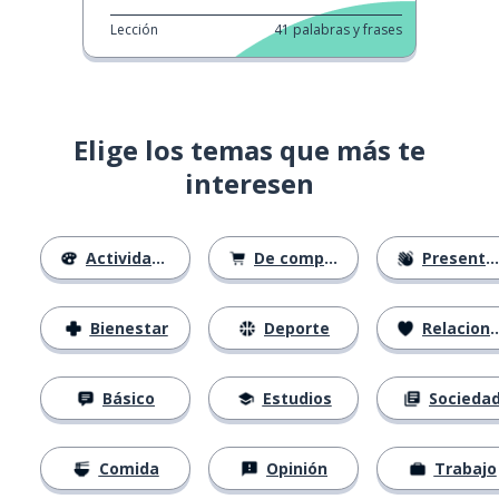
Lección
41
palabras y frases
Elige los temas que más te
interesen
Actividades
De compras
Presentación
Bienestar
Deporte
Relaciones
Básico
Estudios
Socieda
Comida
Opinión
Trabajo