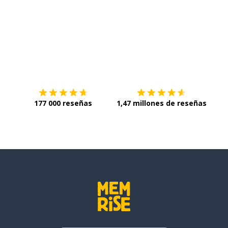
Descárgala en
App Store
Con
177 000 reseñas
1,47 millones de reseñas