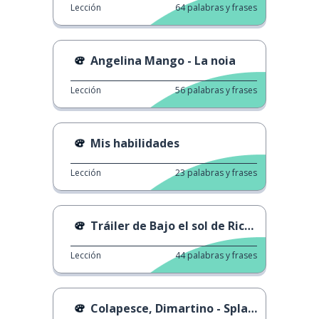
Lección
64
palabras y frases
Angelina Mango - La noia
Lección
56
palabras y frases
Mis habilidades
Lección
23
palabras y frases
Tráiler de Bajo el sol de Riccione
Lección
44
palabras y frases
Colapesce, Dimartino - Splash