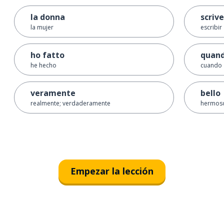
la donna
scriv
la mujer
escribir
ho fatto
quan
he hecho
cuando
veramente
bello
realmente; verdaderamente
hermoso
Empezar la lección