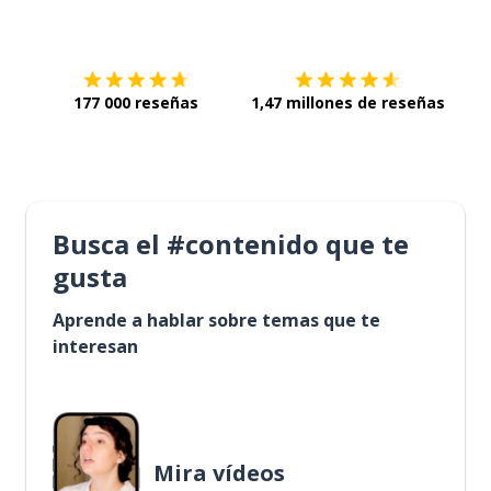
Descárgala en
App Store
Con
177 000 reseñas
1,47 millones de reseñas
Busca el #contenido que te
gusta
Aprende a hablar sobre temas que te
interesan
Mira vídeos