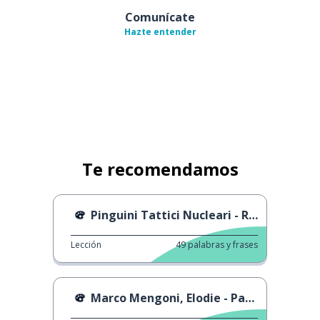
Comunícate
Hazte entender
Te recomendamos
Pinguini Tattici Nucleari - Rubami la Notte
Lección
49
palabras y frases
Marco Mengoni, Elodie - Pazza Musica