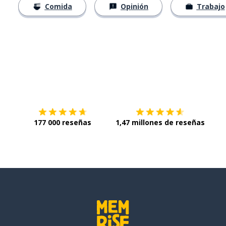
Comida
Opinión
Trabajo
Descárgala en
App Store
Con
177 000 reseñas
1,47 millones de reseñas