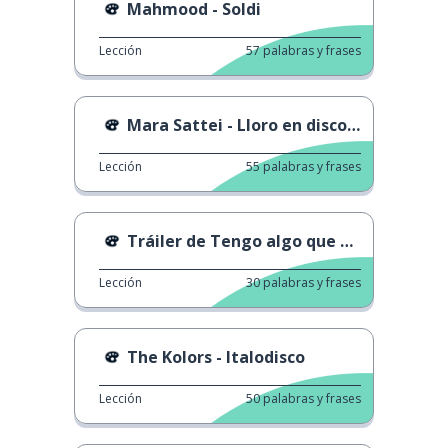
Mahmood - Soldi
Lección
57
palabras y frases
Mara Sattei - Lloro en discoteca
Lección
55
palabras y frases
Tráiler de Tengo algo que deciros
Lección
30
palabras y frases
The Kolors - Italodisco
Lección
50
palabras y frases