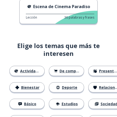
Escena de Cinema Paradiso
Lección
36
palabras y frases
Elige los temas que más te
interesen
Actividades
De compras
Presentación
Bienestar
Deporte
Relaciones
Básico
Estudios
Socieda