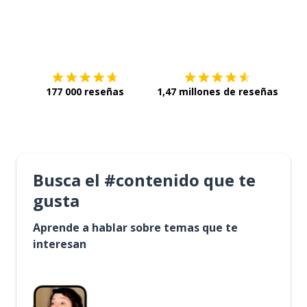
Descárgala en
App Store
Con
177 000 reseñas
1,47 millones de reseñas
Busca el #contenido que te
gusta
Aprende a hablar sobre temas que te
interesan