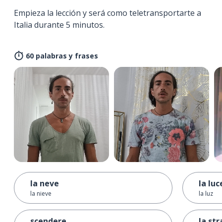
Empieza la lección y será como teletransportarte a
Italia durante 5 minutos.
60 palabras y frases
la neve
la luc
la nieve
la luz
scendere
la st