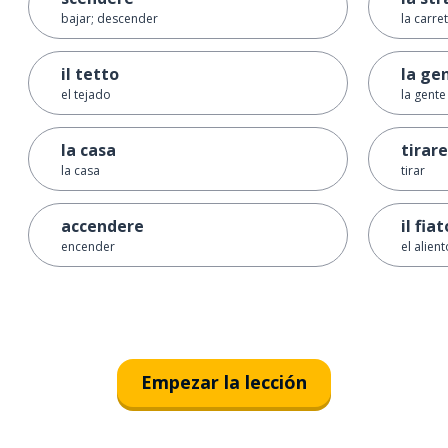
bajar; descender
la carret
il tetto
la ge
el tejado
la gente
la casa
tirare
la casa
tirar
accendere
il fiat
encender
el alien
Empezar la lección