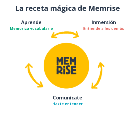
La receta mágica de Memrise
Aprende
Inmersión
Memoriza vocabulario
Entiende a los demás
Comunícate
Hazte entender
Descárgala en
App Store
Con