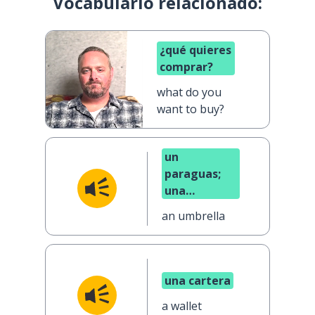
Vocabulario relacionado:
¿qué quieres
comprar?
what do you
want to buy?
un
paraguas;
una
sombrilla
an umbrella
una cartera
a wallet