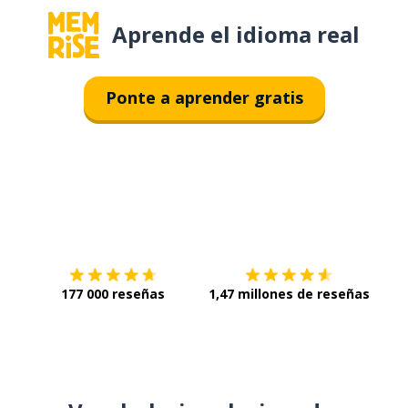
Aprende el idioma real
Ponte a aprender gratis
Descárgala en
App Store
Con
177 000 reseñas
1,47 millones de reseñas