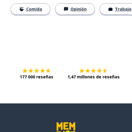
Comida
Opinión
Trabajo
Descárgala en
App Store
Con
177 000 reseñas
1,47 millones de reseñas