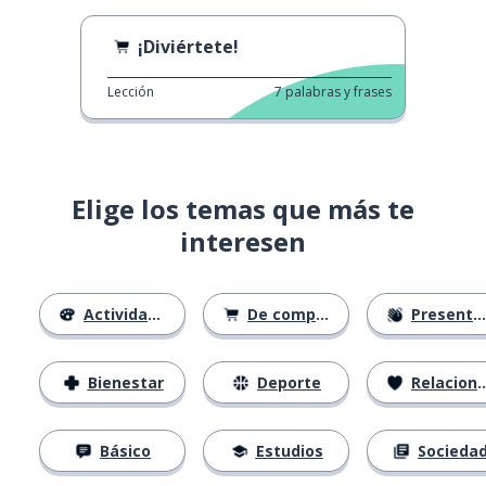
¡Diviértete!
Lección
7
palabras y frases
Elige los temas que más te
interesen
Actividades
De compras
Presentación
Bienestar
Deporte
Relaciones
Básico
Estudios
Socieda