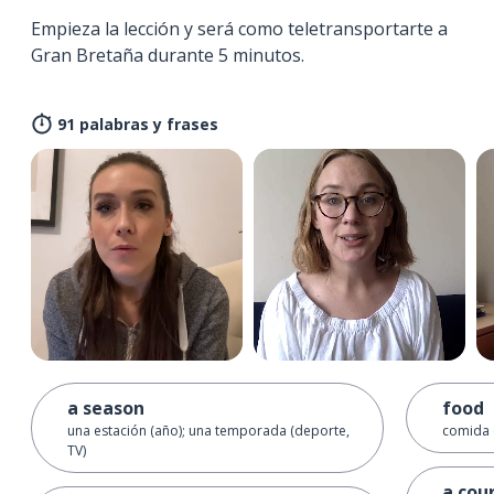
Empieza la lección y será como teletransportarte a
Gran Bretaña durante 5 minutos.
91 palabras y frases
a season
food
una estación (año); una temporada (deporte,
comida 
TV)
a cou