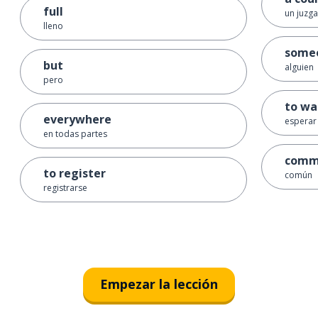
full
un juzga
lleno
some
but
alguien
pero
to wa
everywhere
esperar
en todas partes
comm
to register
común
registrarse
Empezar la lección