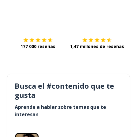
Descárgala en
App Store
Con
177 000 reseñas
1,47 millones de reseñas
Busca el #contenido que te
gusta
Aprende a hablar sobre temas que te
interesan