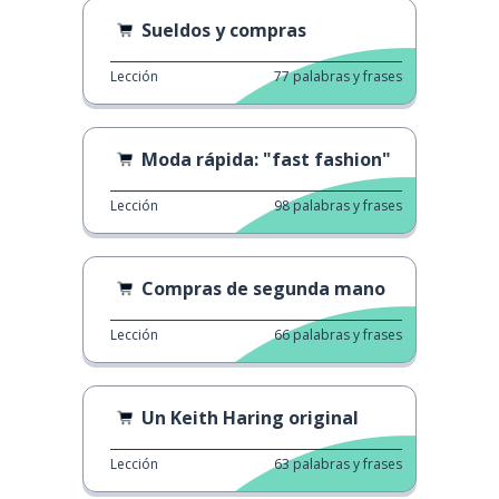
Sueldos y compras
Lección
77
palabras y frases
Moda rápida: "fast fashion"
Lección
98
palabras y frases
Compras de segunda mano
Lección
66
palabras y frases
Un Keith Haring original
Lección
63
palabras y frases