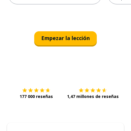
Empezar la lección
Descárgala en
App Store
Con
177 000 reseñas
1,47 millones de reseñas