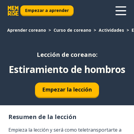
Empezar a aprender
Aprender coreano
Curso de coreano
Actividades
E
Lección de coreano:
Estiramiento de hombros
Empezar la lección
Resumen de la lección
Empieza la lección y será como teletransportarte a