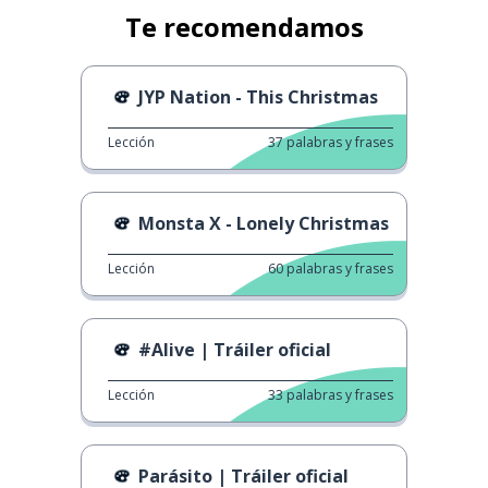
Te recomendamos
JYP Nation - This Christmas
Lección
37
palabras y frases
Monsta X - Lonely Christmas
Lección
60
palabras y frases
#Alive | Tráiler oficial
Lección
33
palabras y frases
Parásito | Tráiler oficial