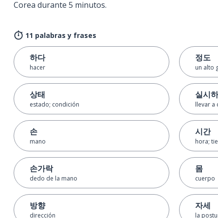
Corea durante 5 minutos.
11 palabras y frases
하다
정도
hacer
un alto
상태
실시
estado; condición
llevar a
손
시간
mano
hora; t
손가락
몸
dedo de la mano
cuerpo
방향
자세
dirección
la postu