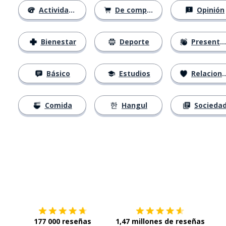
Actividades
De compras
Opinión
Bienestar
Deporte
Presentación
Básico
Estudios
Relaciones
Comida
Hangul
Socieda
Descárgala en
App Store
Con
177 000 reseñas
1,47 millones de reseñas