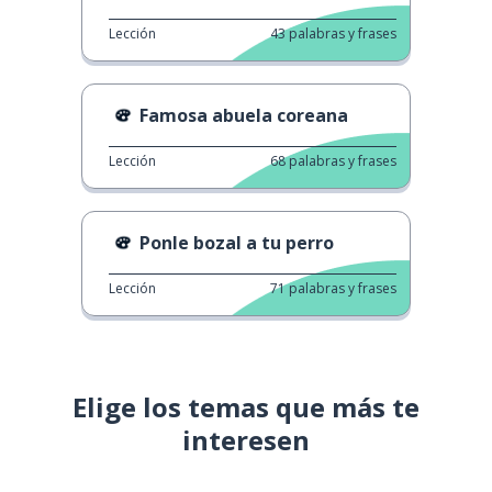
Lección
43
palabras y frases
Famosa abuela coreana
Lección
68
palabras y frases
Ponle bozal a tu perro
Lección
71
palabras y frases
Elige los temas que más te
interesen