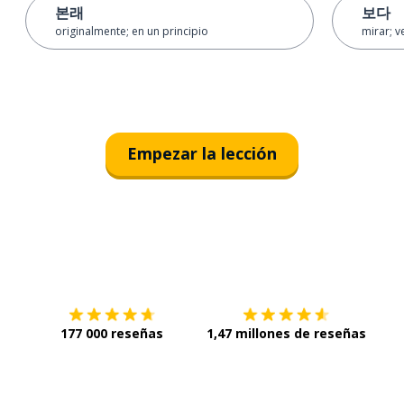
본래
보다
originalmente; en un principio
mirar; v
Empezar la lección
Descárgala en
App Store
Con
177 000 reseñas
1,47 millones de reseñas