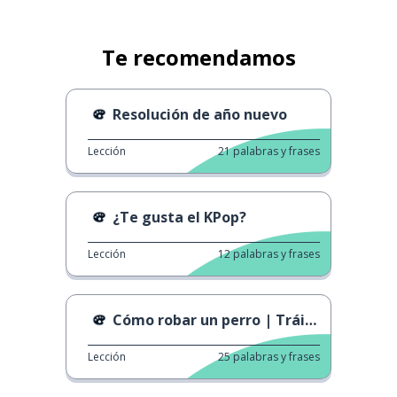
Te recomendamos
Resolución de año nuevo
Lección
21
palabras y frases
¿Te gusta el KPop?
Lección
12
palabras y frases
Cómo robar un perro | Tráiler oficial
Lección
25
palabras y frases