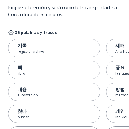
Empieza la lección y será como teletransportarte a
Corea durante 5 minutos.
36 palabras y frases
기록
새해
registro; archivo
Año Nu
책
풍요
libro
la rique
내용
방법
el contenido
método
찾다
개인
buscar
individu