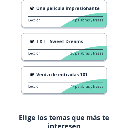
Una película impresionante
Lección
4
palabras y frases
TXT - Sweet Dreams
Lección
36
palabras y frases
Venta de entradas 101
Lección
47
palabras y frases
Elige los temas que más te
interesen