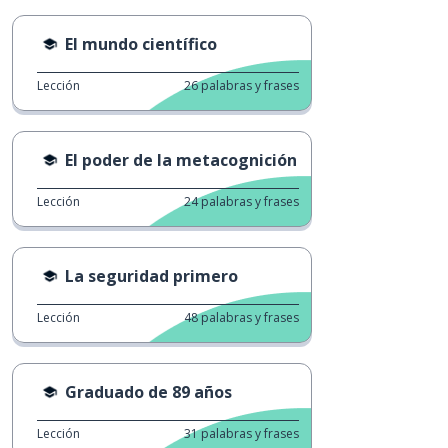
El mundo científico
Lección
26
palabras y frases
El poder de la metacognición
Lección
24
palabras y frases
La seguridad primero
Lección
48
palabras y frases
Graduado de 89 años
Lección
31
palabras y frases