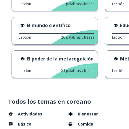
Lección
11
palabras y frases
Lección
El mundo científico
Edu
Lección
26
palabras y frases
Lección
El poder de la metacognición
Métod
Lección
24
palabras y frases
Lección
Todos los temas en coreano
Actividades
Bienestar
Básico
Comida