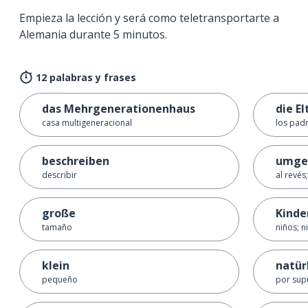
Empieza la lección y será como teletransportarte a
Alemania durante 5 minutos.
12 palabras y frases
das Mehrgenerationenhaus
die El
casa multigeneracional
los pad
beschreiben
umge
describir
al revés
große
Kinde
tamaño
niños; n
klein
natür
pequeño
por sup