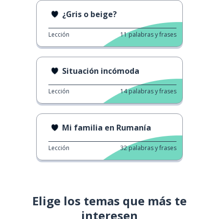
¿Gris o beige?
Lección
11
palabras y frases
Situación incómoda
Lección
14
palabras y frases
Mi familia en Rumanía
Lección
32
palabras y frases
Elige los temas que más te
interesen