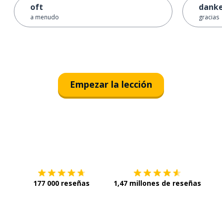
oft
dank
a menudo
gracias
Empezar la lección
Descárgala en
App Store
Con
177 000 reseñas
1,47 millones de reseñas