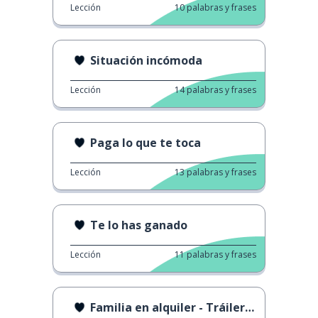
Lección
10
palabras y frases
Situación incómoda
Lección
14
palabras y frases
Paga lo que te toca
Lección
13
palabras y frases
Te lo has ganado
Lección
11
palabras y frases
Familia en alquiler - Tráiler de la Película