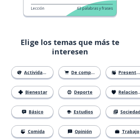
Lección
63
palabras y frases
Elige los temas que más te
interesen
Actividades
De compras
Presentación
Bienestar
Deporte
Relaciones
Básico
Estudios
Socieda
Comida
Opinión
Trabajo