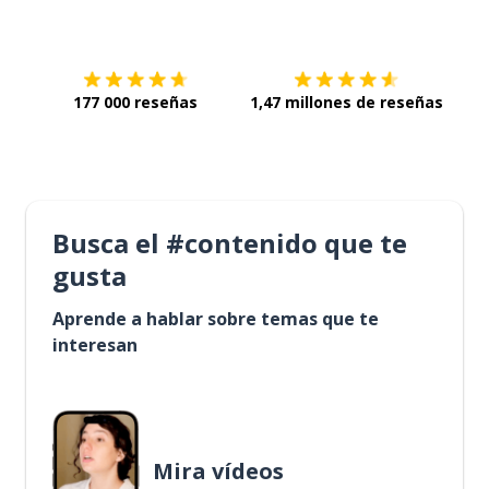
Descárgala en
App Store
Con
177 000 reseñas
1,47 millones de reseñas
Busca el #contenido que te
gusta
Aprende a hablar sobre temas que te
interesan
Mira vídeos