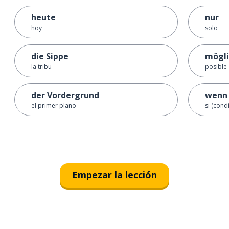
heute
nur
hoy
solo
die Sippe
mögli
la tribu
posible
der Vordergrund
wenn
el primer plano
si (cond
Empezar la lección