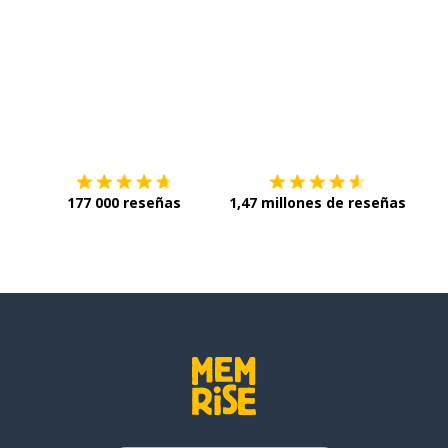
Descárgala en
App Store
Con
177 000 reseñas
1,47 millones de reseñas