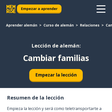
Empezar a aprender
Aprender alemán
Curso de alemán
Relaciones
Cam
Lección de alemán:
Cambiar familias
Empezar la lección
Resumen de la lección
Empieza la lección y será como teletransportarte a