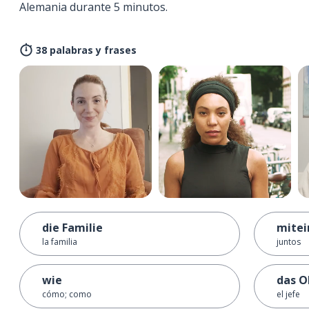
Alemania durante 5 minutos.
38 palabras y frases
die Familie
mitei
la familia
juntos
wie
das O
cómo; como
el jefe