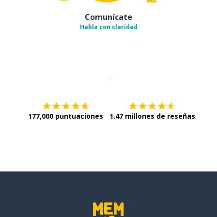
Comunícate
Habla con claridad
Descargar en
App Store
¡Lo qu
177,000 puntuaciones
1.47 millones de reseñas