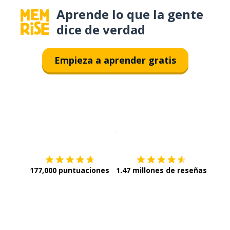
Aprende lo que la gente
dice de verdad
Empieza a aprender gratis
Descargar en
App Store
¡Lo qu
177,000 puntuaciones
1.47 millones de reseñas