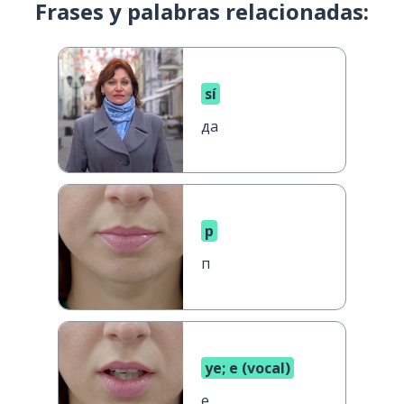
Frases y palabras relacionadas:
sí
да
p
п
ye; e (vocal)
е