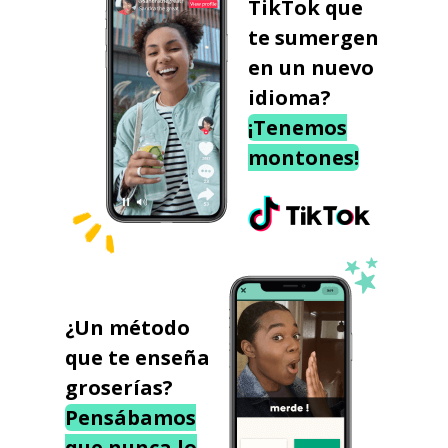
TikTok que
te sumergen
en un nuevo
idioma?
¡Tenemos
montones!
¿Un método
que te enseña
groserías?
Pensábamos
que nunca lo