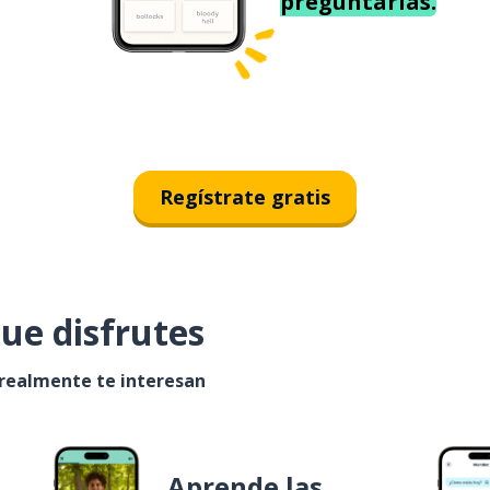
preguntarías.
Regístrate gratis
ue disfrutes
 realmente te interesan
Aprende las