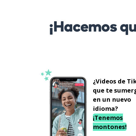
¡Hacemos que
¿Videos de Ti
que te sumer
en un nuevo
idioma?
¡Tenemos
montones!