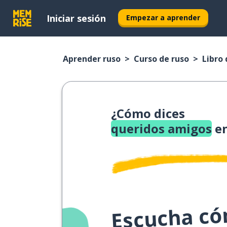
Iniciar sesión
Empezar a aprender
Aprender ruso
Curso de ruso
Libro 
¿Cómo dices
queridos amigos
en
Escucha cóm