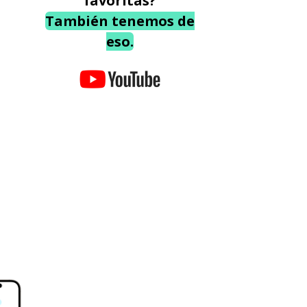
favoritas?
También tenemos de
eso.