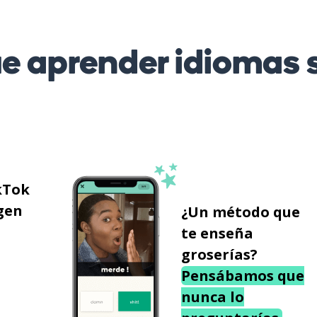
 aprender idiomas s
kTok
gen
¿Un método que
te enseña
groserías?
Pensábamos que
nunca lo