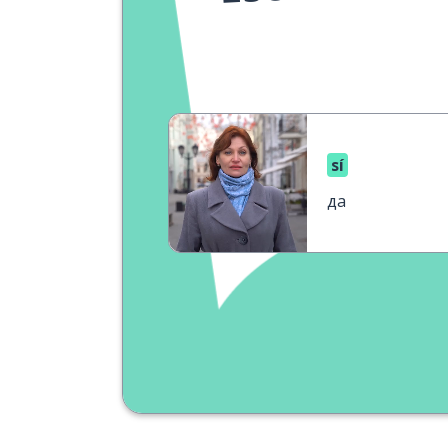
sí
да