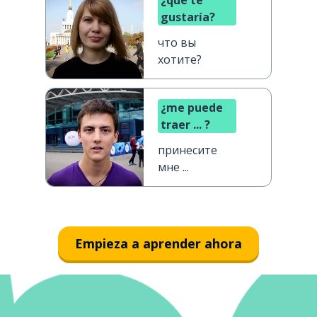
¿qué te
gustaría?
что вы
хотите?
¿me puede
traer ... ?
принесите
мне ...
Empieza a aprender ahora