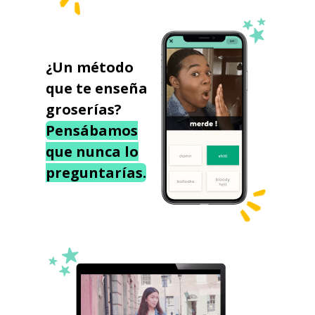
¿Un método
que te enseña
groserías?
Pensábamos
que nunca lo
preguntarías.