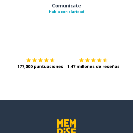
Comunícate
Habla con claridad
Descargar en
App Store
¡Lo qu
177,000 puntuaciones
1.47 millones de reseñas