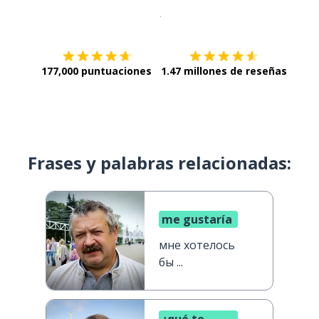
Descargar en
App Store
¡Lo qu
177,000 puntuaciones
1.47 millones de reseñas
Frases y palabras relacionadas:
me gustaría
мне хотелось
бы ...