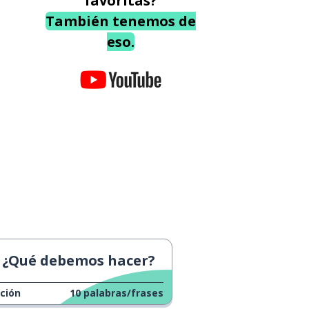
favoritas?
También tenemos de
eso.
¿Qué debemos hacer?
ción
10
palabras/frases