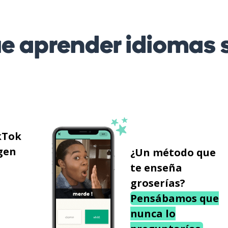
 aprender idiomas s
kTok
gen
¿Un método que
te enseña
groserías?
Pensábamos que
nunca lo