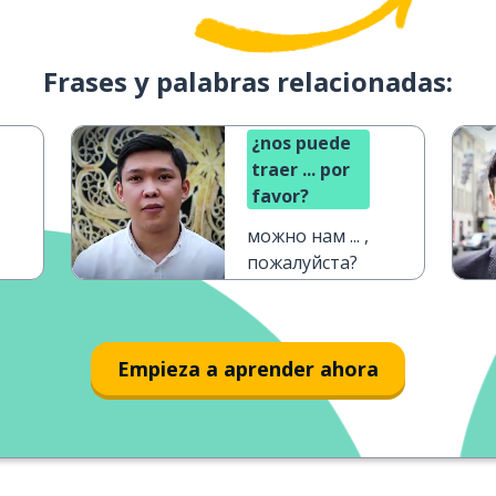
Frases y palabras relacionadas:
¿nos puede
traer ... por
favor?
можно нам ... ,
пожалуйста?
Empieza a aprender ahora