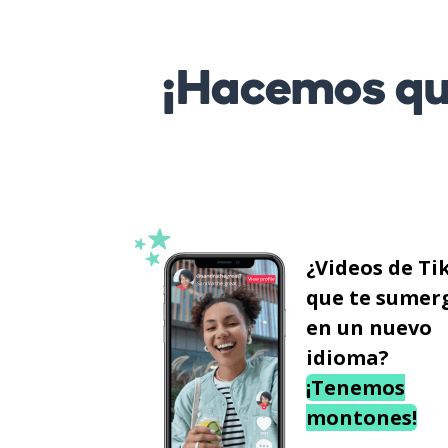
¡Hacemos que
¿Videos de Ti
que te sumer
en un nuevo
idioma?
¡Tenemos
montones!