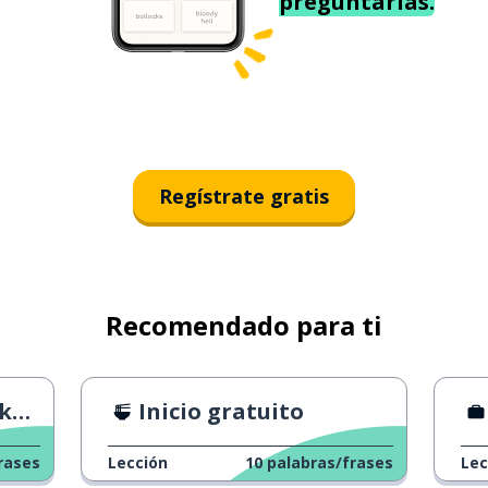
preguntarías.
Regístrate gratis
Recomendado para ti
ás
Inicio gratuito
rases
Lección
10
palabras/frases
Lec