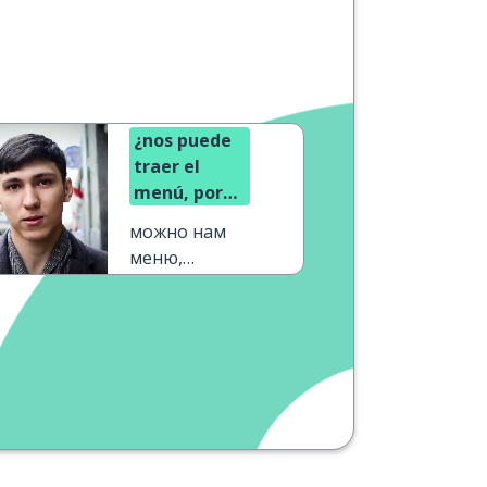
¿nos puede
traer el
menú, por
favor?
можно нам
меню,
пожалуйста?