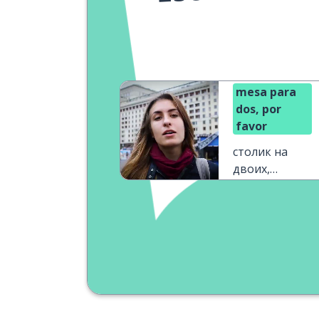
mesa para
dos, por
favor
столик на
двоих,
пожалуйста