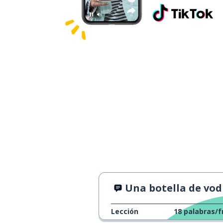
Una botella de vodka y m
Lección
18
palabras/f