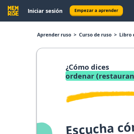
Iniciar sesión
Empezar a aprender
Aprender ruso
Curso de ruso
Libro 
¿Cómo dices
ordenar (restauran
Escucha cóm