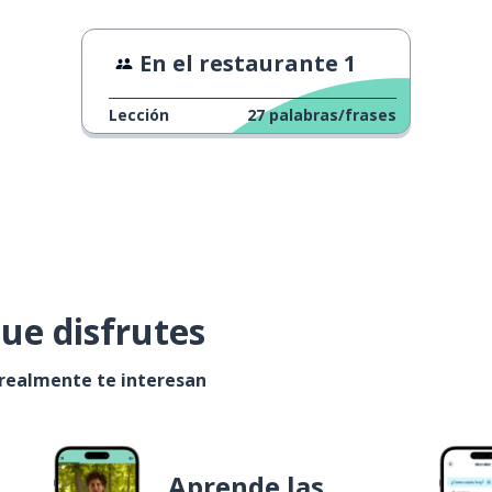
En el restaurante 1
Lección
27
palabras/frases
ue disfrutes
 realmente te interesan
Aprende las