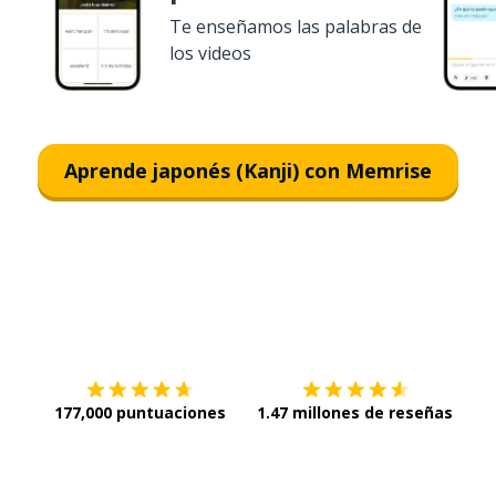
Te enseñamos las palabras de
los videos
Aprende japonés (Kanji) con Memrise
Descargar en
App Store
¡Lo q
177,000 puntuaciones
1.47 millones de reseñas