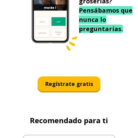
groserías?
Pensábamos que
nunca lo
preguntarías.
Regístrate gratis
Recomendado para ti