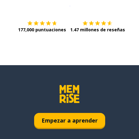
Descargar en
App Store
¡Lo qu
177,000 puntuaciones
1.47 millones de reseñas
Empezar a aprender