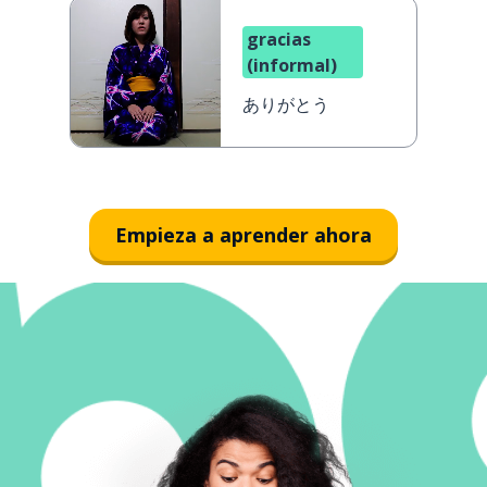
gracias
(informal)
ありがとう
Empieza a aprender ahora