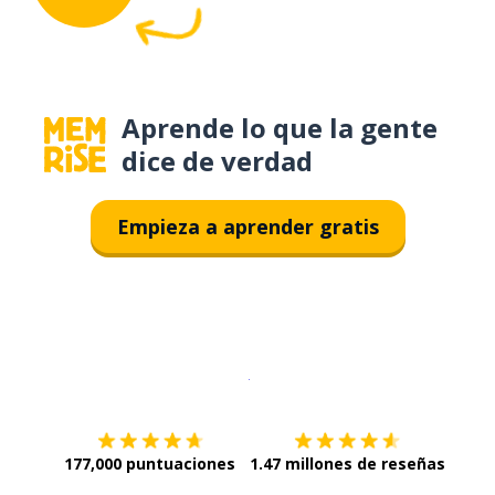
Aprende lo que la gente
dice de verdad
Empieza a aprender gratis
Descargar en
App Store
¡Lo qu
177,000 puntuaciones
1.47 millones de reseñas