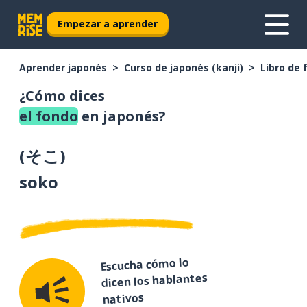
Empezar a aprender
Aprender japonés
Curso de japonés (kanji)
Libro de 
¿Cómo dices
el fondo
en japonés?
(
そこ
)
soko
Escucha cómo lo
dicen los hablantes
nativos