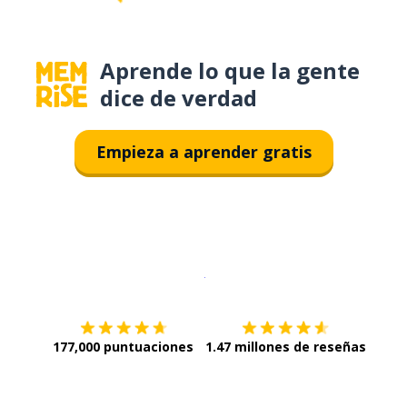
Aprende lo que la gente
dice de verdad
Empieza a aprender gratis
Descargar en
App Store
¡Lo qu
177,000 puntuaciones
1.47 millones de reseñas