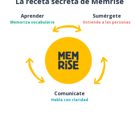
La receta secreta de Memrise
Aprender
Sumérgete
Memoriza vocabulario
Entiende a las personas
Comunícate
Habla con claridad
Descargar en
App Store
¡Lo qu