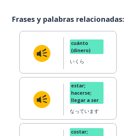
Frases y palabras relacionadas:
cuánto
(dinero)
いくら
estar;
hacerse;
llegar a ser
なっています
costar;