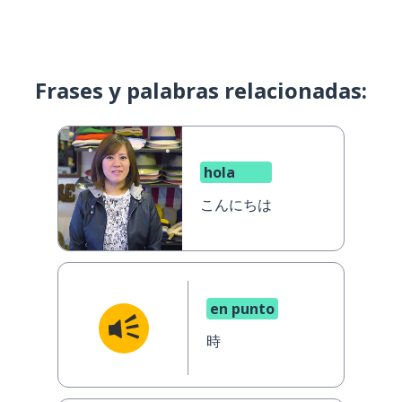
Frases y palabras relacionadas:
hola
こんにちは
en punto
時