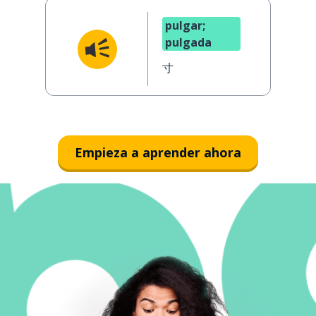
pulgar;
pulgada
寸
Empieza a aprender ahora