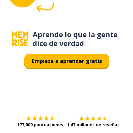
Aprende lo que la gente
dice de verdad
Empieza a aprender gratis
Descargar en
App Store
¡Lo qu
177,000 puntuaciones
1.47 millones de reseñas