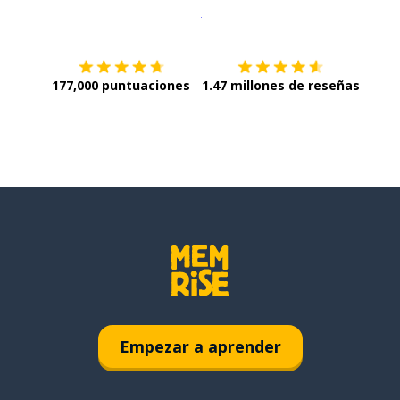
Descargar en
App Store
¡Lo qu
177,000 puntuaciones
1.47 millones de reseñas
Empezar a aprender